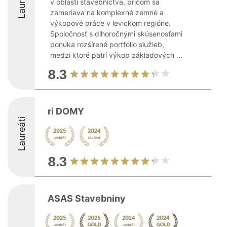
Laureáti
v oblasti stavebníctva, pričom sa
zameriava na komplexné zemné a
výkopové práce v levickom regióne.
Spoločnosť s dlhoročnými skúsenosťami
ponúka rozšírené portfólio služieb,
medzi ktoré patrí výkop základových ...
8.3
ri DOMY
Laureáti
8.3
ASAS Stavebniny