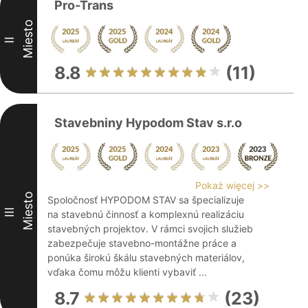
Pro-Trans
Miesto
II
8.8
(11)
Stavebniny Hypodom Stav s.r.o
Pokaż więcej >>
Miesto
Spoločnosť HYPODOM STAV sa špecializuje
III
na stavebnú činnosť a komplexnú realizáciu
stavebných projektov. V rámci svojich služieb
zabezpečuje stavebno-montážne práce a
ponúka širokú škálu stavebných materiálov,
vďaka čomu môžu klienti vybaviť ...
8.7
(23)