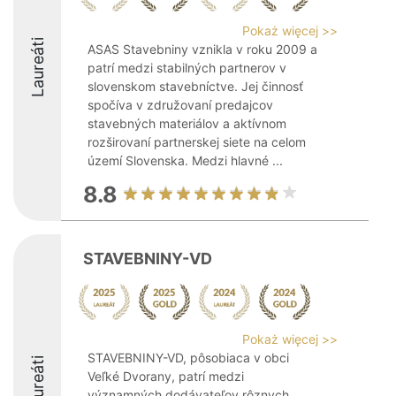
Pokaż więcej >>
Laureáti
ASAS Stavebniny vznikla v roku 2009 a
patrí medzi stabilných partnerov v
slovenskom stavebníctve. Jej činnosť
spočíva v združovaní predajcov
stavebných materiálov a aktívnom
rozširovaní partnerskej siete na celom
území Slovenska. Medzi hlavné ...
8.8
STAVEBNINY-VD
Pokaż więcej >>
STAVEBNINY-VD, pôsobiaca v obci
Laureáti
Veľké Dvorany, patrí medzi
významných dodávateľov rôznych