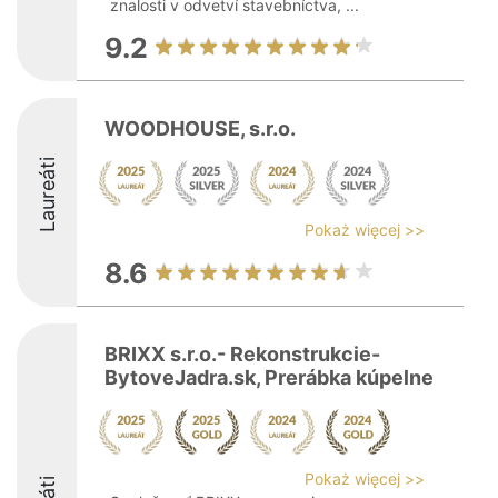
znalosti v odvetví stavebníctva, ...
9.2
WOODHOUSE, s.r.o.
Laureáti
Pokaż więcej >>
8.6
BRIXX s.r.o.- Rekonstrukcie-
BytoveJadra.sk, Prerábka kúpelne
Pokaż więcej >>