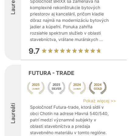
Laureáti
Spoločnosť BRIXX sa zameriava na
komplexné rekonštrukcie bytových
priestorov aj kancelárií, pričom kladie
dôraz najmä na modernizáciu bytových
jadier a kúpeľní. Ponuka zahŕňa
rozsiahle spektrum služieb v oblasti
stavebníctva, vrátane murárskych ...
9.7
FUTURA - TRADE
Pokaż więcej >>
Laureáti
Spoločnosť Futura-trade, ktorá sídli v
obci Chotín na adrese Hlavná 540/540,
patrí medzi významné subjekty v
oblasti stavebníctva a predaja
stavebného materiálu v tomto regióne.