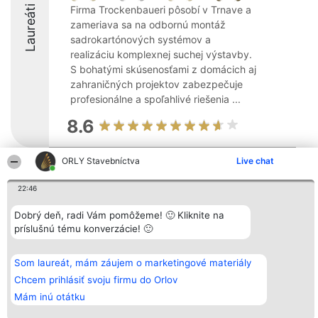
Laureáti
Firma Trockenbaueri pôsobí v Trnave a
zameriava sa na odbornú montáž
sadrokartónových systémov a
realizáciu komplexnej suchej výstavby.
S bohatými skúsenosťami z domácich aj
zahraničných projektov zabezpečuje
profesionálne a spoľahlivé riešenia ...
8.6
ORLY Stavebníctva
Live chat
Organizátor hodnotenia
Hodnotenie
Kontakt
Bright Side Solutions sp. z o.
Laureáti
Kontakt
22:46
o. sp. k.
Lista
ul. Ruska 22
wszystkich
Dobrý deň, radi Vám pomôžeme! 🙂 Kliknite na
Wrocław 50-079
Laureatów
príslušnú tému konverzácie! 🙂
KRS 0000749100 | Regon
Podmienky
381313360 | NIP 8943132676
Obchodné
+48 508 492 400
podmienky
Zásady
Som laureát, mám záujem o marketingové materiály
ochrany
Chcem prihlásiť svoju firmu do Orlov
osobných
údajov
Mám inú otátku