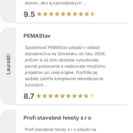
domov, ako aj kancelárskych ...
9.5
PEMAStav
Spoločnosť PEMAStav pôsobí v oblasti
stavebníctva na Slovensku od roku 2006,
Laureáti
pričom si za toto obdobie vybudovala
pevné postavenie a realizovala množstvo
projektov po celej krajine. Portfólio jej
služieb zahŕňa komplexné rekonštrukcie
bytových ...
8.7
Profi stavebné hmoty s r o
Profi stavebné hmoty s r o pôsobí na