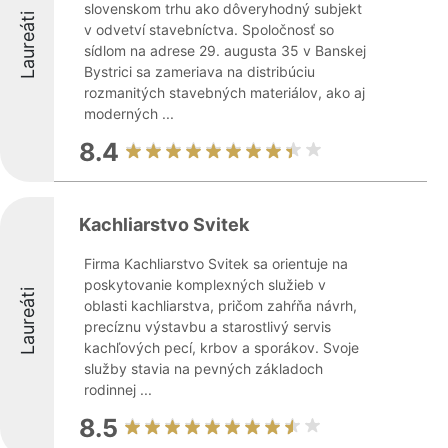
slovenskom trhu ako dôveryhodný subjekt
Laureáti
v odvetví stavebníctva. Spoločnosť so
sídlom na adrese 29. augusta 35 v Banskej
Bystrici sa zameriava na distribúciu
rozmanitých stavebných materiálov, ako aj
moderných ...
8.4
Kachliarstvo Svitek
Firma Kachliarstvo Svitek sa orientuje na
poskytovanie komplexných služieb v
Laureáti
oblasti kachliarstva, pričom zahŕňa návrh,
precíznu výstavbu a starostlivý servis
kachľových pecí, krbov a sporákov. Svoje
služby stavia na pevných základoch
rodinnej ...
8.5