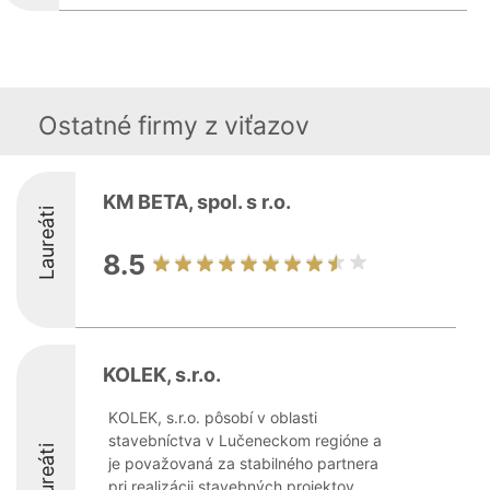
Ostatné firmy z viťazov
KM BETA, spol. s r.o.
Laureáti
8.5
KOLEK, s.r.o.
KOLEK, s.r.o. pôsobí v oblasti
stavebníctva v Lučeneckom regióne a
Laureáti
je považovaná za stabilného partnera
pri realizácii stavebných projektov.