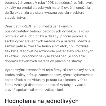
betónových zmesí. V roku 1998 spoločnosť rozšírila svoje
aktivity na predaj stavebných materiálov, čím umožnila
ďalšiu expanziu a získala výraznú pozíciu v sektore
stavebníctva.
Dnes patrí KREDIT s.r.o. medzi uznávaných
poskytovateľov betónu, betónových výrobkov, ako sú
plotové dielce, obrubníky a dlažby, pričom ponúka aj
široký výber stavebných materiálov a náradia. Medzi jej
služby patrí aj miešanie farieb a omietok, čo umožňuje
flexibilne reagovať na rôznorodé požiadavky stavebných
zákaziek. Spoločnosť navyše zabezpečuje spoľahlivú
dopravu stavebných materiálov priamo na stavby.
Významnými prednosťami tejto firmy sú komplexný servis,
profesionálny prístup zamestnancov, rýchle vybavovanie
objednávok a individuálny prístup ku klientom, vďaka
čomu vznikajú dlhodobé obchodné vzťahy a vysoká
úroveň spokojnosti medzi zákazníkmi.
Hodnotenia na jednotlivých