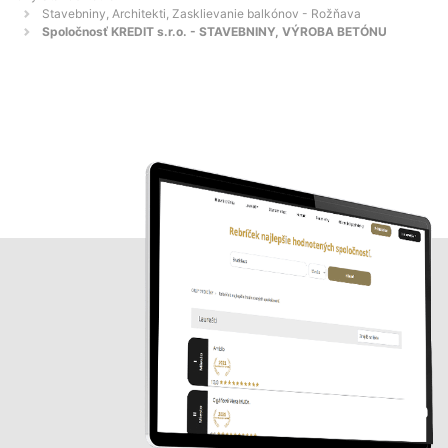
Stavebniny, Architekti, Zasklievanie balkónov - Rožňava
Spoločnosť KREDIT s.r.o. - STAVEBNINY, VÝROBA BETÓNU