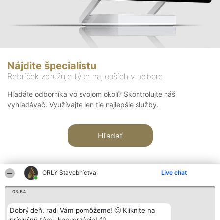
Nájdite špecialistu
Rebríček združuje tých najlepších v odbore
Hľadáte odborníka vo svojom okolí? Skontrolujte náš
vyhľadávač. Využívajte len tie najlepšie služby.
Hľadať
ORLY Stavebníctva
Live chat
05:54
Organizátor hodnotenia
Hodnotenie
Kontakt
Dobrý deň, radi Vám pomôžeme! 🙂 Kliknite na
Bright Side Solutions sp. z o.
Laureáti
Kontakt
príslušnú tému konverzácie! 🙂