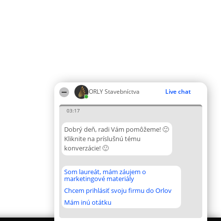
ORLY Stavebníctva
Live chat
03:17
Dobrý deň, radi Vám pomôžeme! 🙂
Kliknite na príslušnú tému
konverzácie! 🙂
Som laureát, mám záujem o
marketingové materiály
Chcem prihlásiť svoju firmu do Orlov
Mám inú otátku