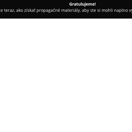
Gratulujeme!
ite teraz, ako získať propagačné materiály, aby ste si mohli naplno 
evanie balkónov - Martin
STAaKO, s. r. o.
O spoločnosti:
Spoločnosť
STAaKO, s. r. o.
sídl
od roku 2011. Od svojho vzniku
oblasti distribúcie stavebných
úpravy. Jej portfólio zahŕňa ši
spolupráci s uznávanými dodávat
kvalita a dostupnosť produkto
rekonštrukčné projekty zákazní
Firma poskytuje klientom aj kva
najvhodnejších riešení pre kon
umožňuje spoločnosti efektívn