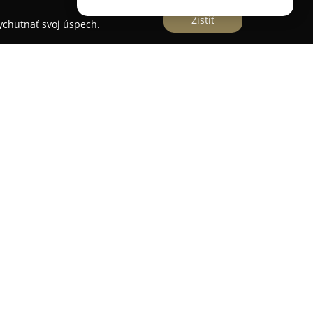
Zistiť
vychutnať svoj úspech.
iaca vo Vrútkach je aktívna na slovenskom trhu
 si vybudovala povesť spoľahlivého partnera v
 materiálov a sortimentu určeného na povrchové
roké spektrum materiálov, ktoré ponúka v
eľmi. Prioritou tejto spoločnosti je vysoká
v, čím podporuje rozmanité stavebné a
kov.
lifikované poradenstvo a asistenciu pri výbere
krétne požiadavky. Lokalizácia v meste Vrútky
e zásobovať región, čím prispieva k hladkému