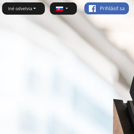
Prihlásiť sa
Iné odvetvia