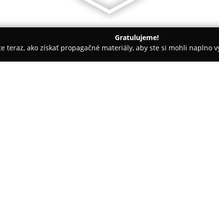
Gratulujeme!
ite teraz, ako získať propagačné materiály, aby ste si mohli naplno 
evanie balkónov - Spišská Stará Ves
Stavebniny - Furcoň
O spoločnosti:
Stavebniny - Furcoň
pôsobí v S
kompletného portfólia stavebn
Sortiment zahŕňa širokú ponuk
či dlažby, cez izolačné materiá
a omietky. Spoločnosť si zakl
poskytuje nadštandardné služby
zabezpečuje aj vykládku mater