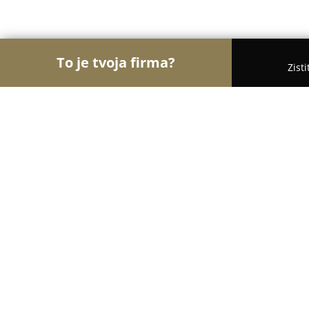
To je tvoja firma?
Zist
Orly Stavebníctva
Stavebniny, Architekti, Zaskli
Stavebniny - Furcoň
9.8
(42)
Spišská Stará Ves, SNP 412/179