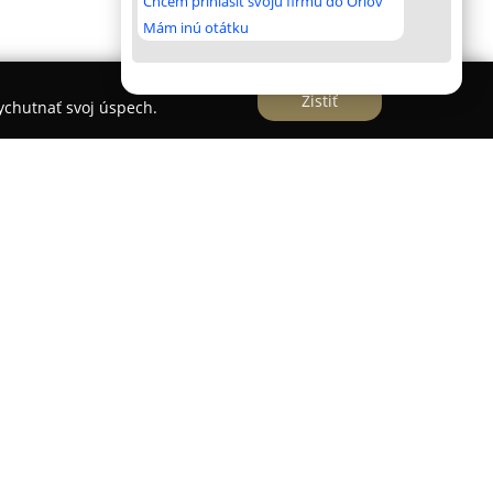
Chcem prihlásiť svoju firmu do Orlov
Mám inú otátku
Zistiť
vychutnať svoj úspech.
pišskej Starej Vsi ako stabilný dodávateľ
ých materiálov vhodných pre domy aj záhrady.
u od základných stavebných prvkov, ako obklady
ly, rôzne typy okien a dverí, až po betónové dlažby
adá na komplexnom prístupe k zákazníkom a
 vrátane vlastnej autodopravy, ktorá
iálu hydraulickým žeriavom priamo na