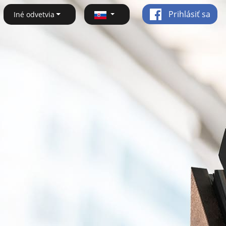
Prihlásiť sa
Iné odvetvia