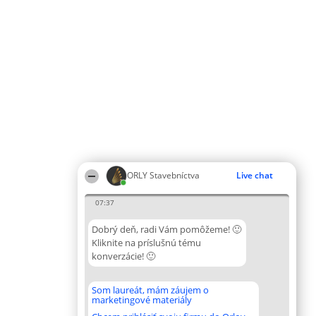
ORLY Stavebníctva
Live chat
07:37
Dobrý deň, radi Vám pomôžeme! 🙂
Kliknite na príslušnú tému
konverzácie! 🙂
Som laureát, mám záujem o
marketingové materiály