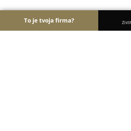
To je tvoja firma?
Zist
Orly Stavebníctva
Stavebniny, Architekti, Zaskl
STAVEBNINY JUB
8.3
(9)
Vranov nad Topľou, Budovateľská 1284
Zobraziť telefónne číslo