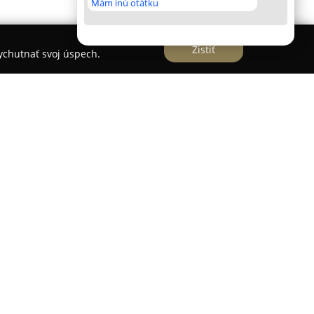
Mám inú otátku
Zistiť
vychutnať svoj úspech.
ove nad Topľou, na adrese Budovateľská 1284, a
teľov stavebných materiálov a riešení určených
ločnosť poskytuje komplexný sortiment produktov,
ú výstavbu aj rekonštrukciu. V ponuke sa
rné i dekoratívne úpravy, fasádne systémy a
ajúce k zlepšeniu energetickej účinnosti budov.
ciálne produkty na ochranu povrchov z dreva a
 potreby na realizáciu dlažieb. Firma sa tiež