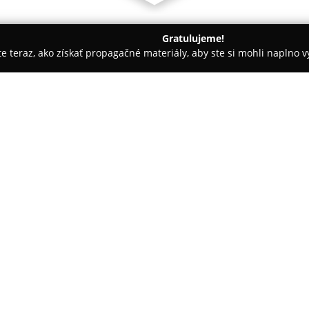
Gratulujeme!
ite teraz, ako získať propagačné materiály, aby ste si mohli naplno 
ievanie balkónov - Vranov nad Topľou
STAVEBNINY JUB
O spoločnosti:
STAVEBNINY JUB
sídli vo Vran
patrí medzi významných dodáva
pre súčasné stavebníctvo. Spo
ktoré tvoria základ pre kvalitn
nachádzajú materiály na vnúto
riešenia zatepľovania, prispiev
Súčasťou sortimentu sú aj špe
kovu, hydroizolačné materiály a