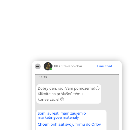
ORLY Stavebníctva
Live chat
11:29
Dobrý deň, radi Vám pomôžeme! 🙂
Kliknite na príslušnú tému
konverzácie! 🙂
Som laureát, mám záujem o
marketingové materiály
Chcem prihlásiť svoju firmu do Orlov