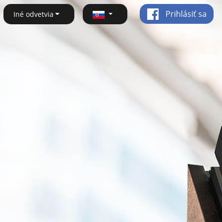
Prihlásiť sa
Iné odvetvia