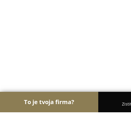
To je tvoja firma?
Zist
Orly Stavebníctva
Stavebniny, Architekti, Zaskli