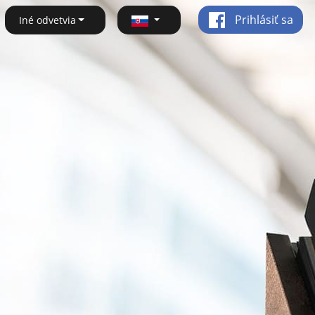
Prihlásiť sa
Iné odvetvia