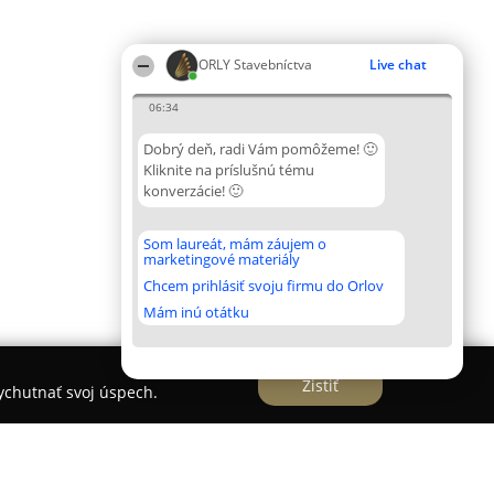
ORLY Stavebníctva
Live chat
06:34
Dobrý deň, radi Vám pomôžeme! 🙂
Kliknite na príslušnú tému
konverzácie! 🙂
Som laureát, mám záujem o
marketingové materiály
Chcem prihlásiť svoju firmu do Orlov
Mám inú otátku
Zistiť
vychutnať svoj úspech.