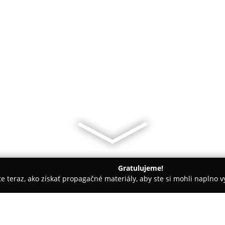
Gratulujeme!
ite teraz, ako získať propagačné materiály, aby ste si mohli naplno 
evanie balkónov - Dunajská Streda
Stegu Slovensko