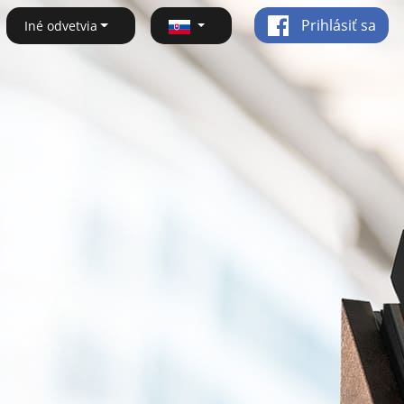
Prihlásiť sa
Iné odvetvia