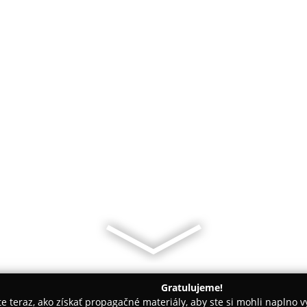
Gratulujeme!
ite teraz, ako získať propagačné materiály, aby ste si mohli naplno 