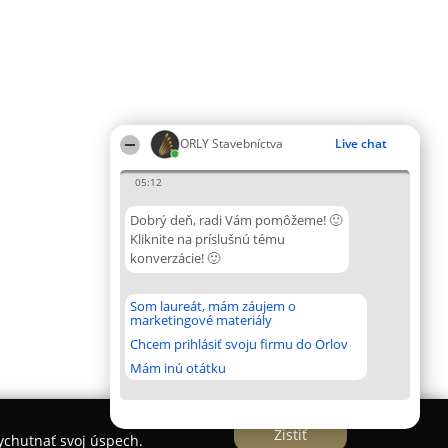
ORLY Stavebníctva
Live chat
05:12
Dobrý deň, radi Vám pomôžeme! 🙂
Kliknite na príslušnú tému
konverzácie! 🙂
Som laureát, mám záujem o
marketingové materiály
Chcem prihlásiť svoju firmu do Orlov
Mám inú otátku
Zistiť
vychutnať svoj úspech.