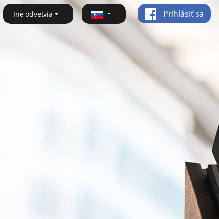
Prihlásiť sa
Iné odvetvia