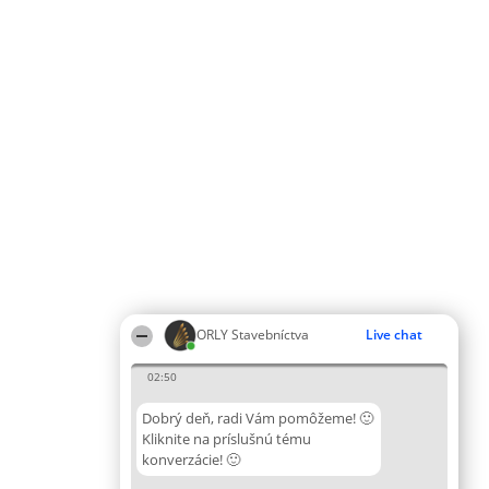
ORLY Stavebníctva
Live chat
02:50
Dobrý deň, radi Vám pomôžeme! 🙂
Kliknite na príslušnú tému
konverzácie! 🙂