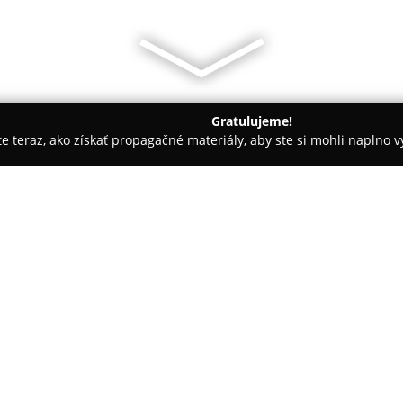
Gratulujeme!
ite teraz, ako získať propagačné materiály, aby ste si mohli naplno 
evanie balkónov - Nacina Ves
Strechy Kohút s.r.o.
O spoločnosti:
Strechy Kohút s.r.o.
pôsobí na 
pričom jej základy položil v no
svoje dlhoročné skúsenosti kla
vlastných priestoroch v Michalo
Jej hlavnou doménou sú komplex