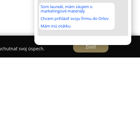
Som laureát, mám záujem o
marketingové materiály
Chcem prihlásiť svoju firmu do Orlov
Mám inú otátku
Zistiť
vychutnať svoj úspech.
slovenskom trhu už viac ako tri desaťročia,
vembri 1989 Milan Kohút, ktorý priniesol do firmy
mpiara. Sídlo spoločnosti sa nachádza vo
vciach na adrese Nikolaja Vasilijeviča Gogoľa 2.
né služby v oblasti striech, strešných doplnkov