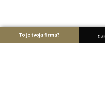
To je tvoja firma?
Zist
Orly Stavebníctva
Stavebniny, Architekti, Zaskli
Strechy Kohút s.r.o.
8.1
(5)