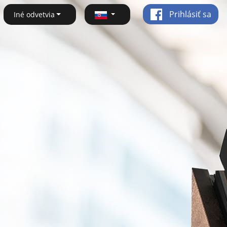
Prihlásiť sa
Iné odvetvia