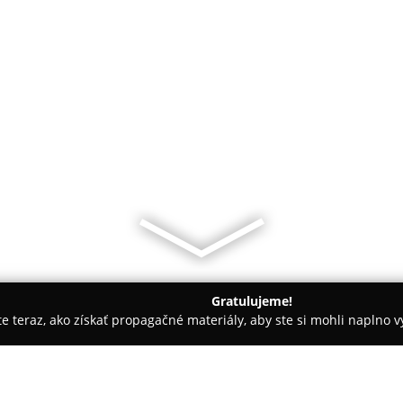
Gratulujeme!
ite teraz, ako získať propagačné materiály, aby ste si mohli naplno 
evanie balkónov - Bratislava
Tileme - Ručne robené obkladačky