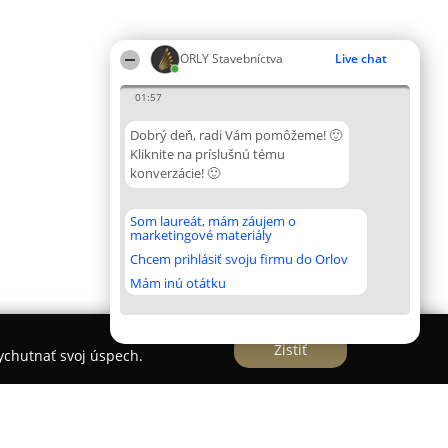
ORLY Stavebníctva
Live chat
01:57
Dobrý deň, radi Vám pomôžeme! 🙂
Kliknite na príslušnú tému
konverzácie! 🙂
Som laureát, mám záujem o
marketingové materiály
Chcem prihlásiť svoju firmu do Orlov
Mám inú otátku
Zistiť
vychutnať svoj úspech.