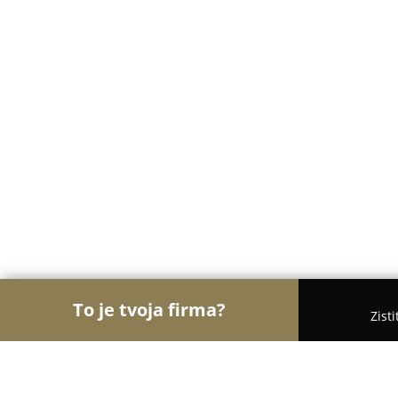
To je tvoja firma?
Zist
Orly Stavebníctva
Stavebniny, Architekti, Zaskli