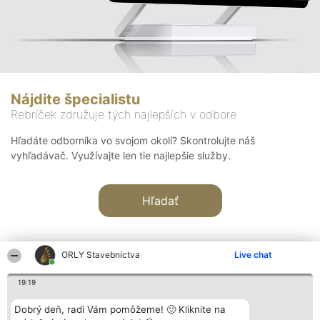
Nájdite špecialistu
Rebríček združuje tých najlepších v odbore
Hľadáte odborníka vo svojom okolí? Skontrolujte náš
vyhľadávač. Využívajte len tie najlepšie služby.
Hľadať
ORLY Stavebníctva
Live chat
19:19
Organizátor hodnotenia
Hodnotenie
Kontakt
Dobrý deň, radi Vám pomôžeme! 🙂 Kliknite na
Bright Side Solutions sp. z o.
Laureáti
Kontakt