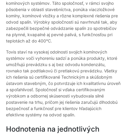
komínových systémov. Táto spoločnosť, v rámci svojho
pôsobenia v oblasti stavebníctva, ponúka viaczložkové
komíny, komínové vložky a rôzne komplexné riešenia pre
odvod spalín. Výrobky spoločnosti sú navrhnuté tak, aby
zabezpečili bezpečné odvádzanie spalín zo spotrebičov
na plynné, kvapalné aj pevné palivá, s funkčnosťou pri
teplotách až do 400°C.
Tovis staví na vysokej odolnosti svojich komínových
systémov voči vyhoreniu sadzí a ponúka produkty, ktoré
umožňujú prevádzku s aj bez odvodu kondenzátu,
rovnako tak podtlakovú či pretlakovú prevádzku. Všetky
ich riešenia sú certifikované Technickým a skúšobným
ústavom stavebným, čo potvrdzuje ich kvalitatívnu úroveň
a spoľahlivosť. Spoločnosť si vďaka certifikovaným
výrobkom a odbornej skúsenosti vybudovala silné
postavenie na trhu, pričom jej riešenia zaručujú dlhodobú
bezpečnosť a funkčnosť pre klientov hľadajúcich
efektívne systémy na odvod spalín.
Hodnotenia na jednotlivých