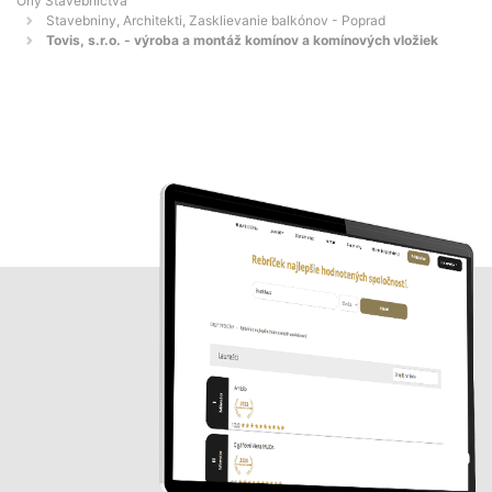
Orly Stavebníctva
Stavebniny, Architekti, Zasklievanie balkónov - Poprad
Tovis, s.r.o. - výroba a montáž komínov a komínových vložiek