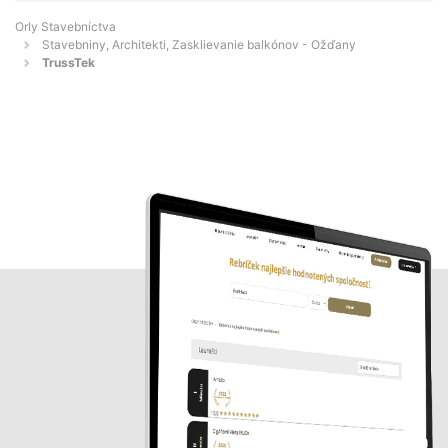
Orly Stavebníctva
Stavebniny, Architekti, Zasklievanie balkónov - Ožďany
TrussTek