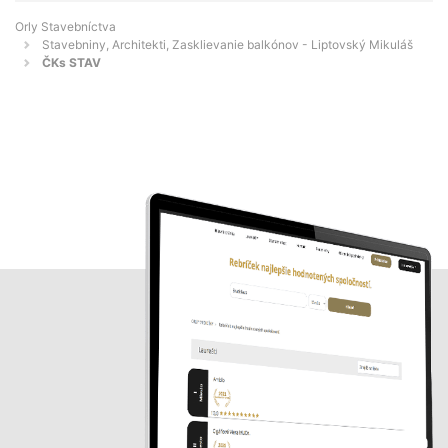
Orly Stavebníctva
Stavebniny, Architekti, Zasklievanie balkónov - Liptovský Mikuláš
ČKs STAV