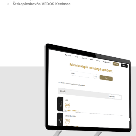
Štrkopieskovňa VEDOS Kechnec