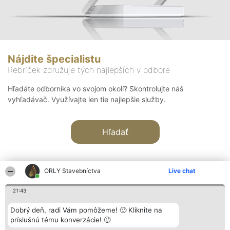
Nájdite špecialistu
Rebríček združuje tých najlepších v odbore
Hľadáte odborníka vo svojom okolí? Skontrolujte náš
vyhľadávač. Využívajte len tie najlepšie služby.
Hľadať
ORLY Stavebníctva
Live chat
21:43
Organizátor hodnotenia
Hodnotenie
Kontakt
Dobrý deň, radi Vám pomôžeme! 🙂 Kliknite na
Bright Side Solutions sp. z o.
Laureáti
Kontakt
príslušnú tému konverzácie! 🙂
o. sp. k.
Lista