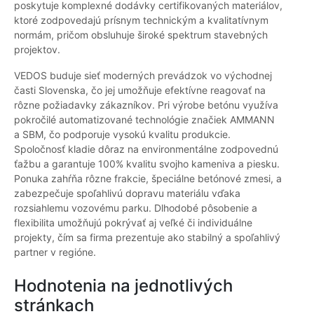
poskytuje komplexné dodávky certifikovaných materiálov,
ktoré zodpovedajú prísnym technickým a kvalitatívnym
normám, pričom obsluhuje široké spektrum stavebných
projektov.
VEDOS buduje sieť moderných prevádzok vo východnej
časti Slovenska, čo jej umožňuje efektívne reagovať na
rôzne požiadavky zákazníkov. Pri výrobe betónu využíva
pokročilé automatizované technológie značiek AMMANN
a SBM, čo podporuje vysokú kvalitu produkcie.
Spoločnosť kladie dôraz na environmentálne zodpovednú
ťažbu a garantuje 100% kvalitu svojho kameniva a piesku.
Ponuka zahŕňa rôzne frakcie, špeciálne betónové zmesi, a
zabezpečuje spoľahlivú dopravu materiálu vďaka
rozsiahlemu vozovému parku. Dlhodobé pôsobenie a
flexibilita umožňujú pokrývať aj veľké či individuálne
projekty, čím sa firma prezentuje ako stabilný a spoľahlivý
partner v regióne.
Hodnotenia na jednotlivých
stránkach