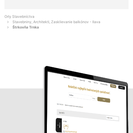
Orly Stavebníctva
Stavebniny, Architekti, Zasklievanie balkónov - Ilava
Štrkovňa Trnka