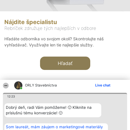
Nájdite špecialistu
Rebríček združuje tých najlepších v odbore
Hľadáte odborníka vo svojom okolí? Skontrolujte náš
vyhľadávač. Využívajte len tie najlepšie služby.
Hľadať
ORLY Stavebníctva
Live chat
12:23
Organizátor hodnotenia
Hodnotenie
Kontakt
Dobrý deň, radi Vám pomôžeme! 🙂 Kliknite na
Bright Side Solutions sp. z o.
Laureáti
Kontakt
príslušnú tému konverzácie! 🙂
o. sp. k.
Lista
ul. Ruska 22
wszystkich
Wrocław 50-079
Laureatów
Som laureát, mám záujem o marketingové materiály
KRS 0000749100 | Regon
Podmienky