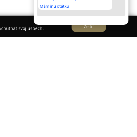
Mám inú otátku
Zistiť
vychutnať svoj úspech.
onicko-projekčná kancelária so sídlom v
né zabezpečenie predprojektovej a projektovej
 činnosti patrí návrh pozemných stavieb a
očnosť kladie dôraz na individuálny prístup ku
riešení.
rbou detailných 3D vizualizácií interiérov a
tickej kvalite, čo umožňuje klientom získať jasnú