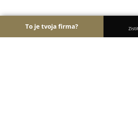
To je tvoja firma?
Zist
Orly Stavebníctva
Stavebniny, Architekti, Zaskli
UC Design
8.6
(8)
Trenčín, Brnianska 10
Zobraziť telefónne číslo