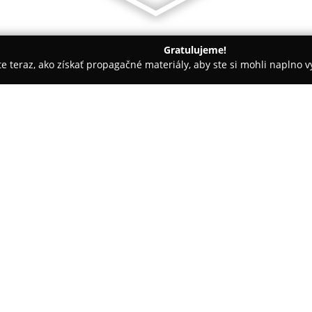
Gratulujeme!
ite teraz, ako získať propagačné materiály, aby ste si mohli naplno 
evanie balkónov - Trenčín
UC Design
O spoločnosti:
UC Design
pôsobí ako architekt
Trenčíne, zameraná na komplex
prípravy stavieb. Medzi hlavné
interiérový dizajn, pričom spol
klientom a tvorbu originálnych 
Spoločnosť UC Design vyniká tvo
exteriérov vo vysokej fotorealis