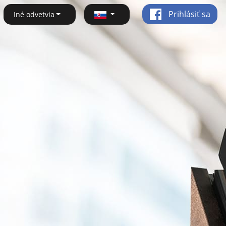
Prihlásiť sa
Iné odvetvia