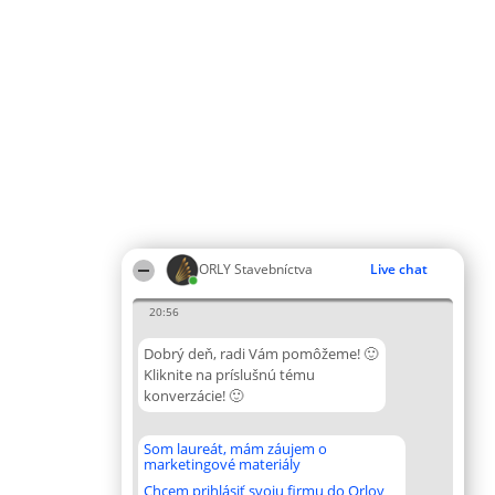
ORLY Stavebníctva
Live chat
20:56
Dobrý deň, radi Vám pomôžeme! 🙂
Kliknite na príslušnú tému
konverzácie! 🙂
Som laureát, mám záujem o
marketingové materiály
Chcem prihlásiť svoju firmu do Orlov