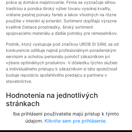
práce aj domáce majstrovanie. Firma sa vyznačuje silnou
tradíciou a ponúka široký výber tovaru vysokej kvality,
vrátane pestrej ponuky farieb a lakov vhodných na rôzne
použitie v interiéri aj exteriéri. Sortiment dopĺňajú výrazne
kvalitné čistiace prostriedky, široký sortiment
spojovacieho materiálu a ďalšie potreby pre remeselníkov.
Podnik, ktorý vystupuje pod značkou UROB SI SÁM, sa od
konkurencie odlišuje najmä profesionálnym poradenským
servisom a ochotou personálu pomôcť zákazníkom pri
výbere optimálnych produktov. V dôsledku týchto služieb
a individuálneho prístupu k zákazníkom si táto spoločnosť
buduje reputáciu spoľahlivého predajcu a partnera v
stavebníctve.
Hodnotenia na jednotlivých
stránkach
Iba prihlásení používatelia majú prístup k týmto
údajom.
Kliknite sem pre prihlásenie.