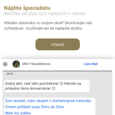
Nájdite špecialistu
Rebríček združuje tých najlepších v odbore
Hľadáte odborníka vo svojom okolí? Skontrolujte náš
vyhľadávač. Využívajte len tie najlepšie služby.
Hľadať
ORLY Stavebníctva
Live chat
09:37
Organizátor hodnotenia
Hodnotenie
Kontakt
Dobrý deň, radi Vám pomôžeme! 🙂 Kliknite na
Bright Side Solutions sp. z o.
Laureáti
Kontakt
príslušnú tému konverzácie! 🙂
o. sp. k.
Lista
ul. Ruska 22
wszystkich
Wrocław 50-079
Laureatów
Som laureát, mám záujem o marketingové materiály
KRS 0000749100 | Regon
Podmienky
381313360 | NIP 8943132676
Obchodné
Chcem prihlásiť svoju firmu do Orlov
+48 508 492 400
podmienky
Mám inú otátku
Zásady