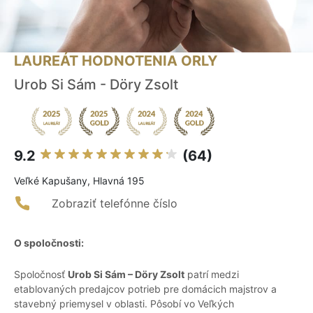
LAUREÁT HODNOTENIA ORLY
Urob Si Sám - Döry Zsolt
9.2
(64)
Veľké Kapušany, Hlavná 195
Zobraziť telefónne číslo
O spoločnosti:
Spoločnosť
Urob Si Sám – Döry Zsolt
patrí medzi
etablovaných predajcov potrieb pre domácich majstrov a
stavebný priemysel v oblasti. Pôsobí vo Veľkých