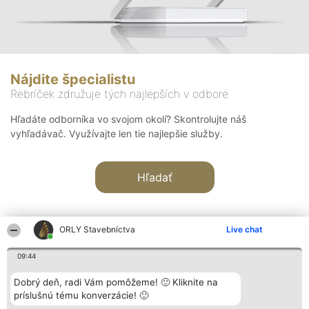
Nájdite špecialistu
Rebríček združuje tých najlepších v odbore
Hľadáte odborníka vo svojom okolí? Skontrolujte náš
vyhľadávač. Využívajte len tie najlepšie služby.
Hľadať
ORLY Stavebníctva
Live chat
09:44
Organizátor hodnotenia
Hodnotenie
Kontakt
Dobrý deň, radi Vám pomôžeme! 🙂 Kliknite na
Bright Side Solutions sp. z o.
Laureáti
Kontakt
príslušnú tému konverzácie! 🙂
o. sp. k.
Lista