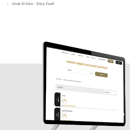
Urob Si Sám - Döry Zsolt