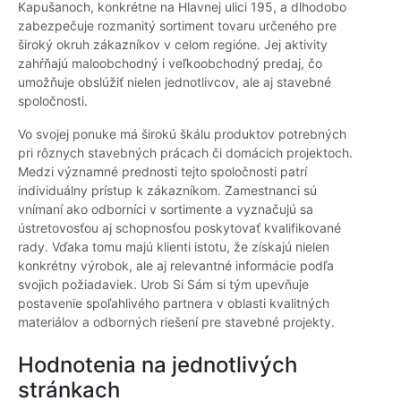
Kapušanoch, konkrétne na Hlavnej ulici 195, a dlhodobo
zabezpečuje rozmanitý sortiment tovaru určeného pre
široký okruh zákazníkov v celom regióne. Jej aktivity
zahŕňajú maloobchodný i veľkoobchodný predaj, čo
umožňuje obslúžiť nielen jednotlivcov, ale aj stavebné
spoločnosti.
Vo svojej ponuke má širokú škálu produktov potrebných
pri rôznych stavebných prácach či domácich projektoch.
Medzi významné prednosti tejto spoločnosti patrí
individuálny prístup k zákazníkom. Zamestnanci sú
vnímaní ako odborníci v sortimente a vyznačujú sa
ústretovosťou aj schopnosťou poskytovať kvalifikované
rady. Vďaka tomu majú klienti istotu, že získajú nielen
konkrétny výrobok, ale aj relevantné informácie podľa
svojich požiadaviek. Urob Si Sám si tým upevňuje
postavenie spoľahlivého partnera v oblasti kvalitných
materiálov a odborných riešení pre stavebné projekty.
Hodnotenia na jednotlivých
stránkach