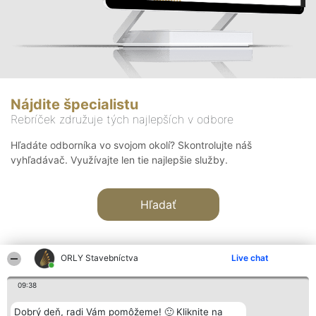
Nájdite špecialistu
Rebríček združuje tých najlepších v odbore
Hľadáte odborníka vo svojom okolí? Skontrolujte náš
vyhľadávač. Využívajte len tie najlepšie služby.
Hľadať
ORLY Stavebníctva
Live chat
09:38
Organizátor hodnotenia
Hodnotenie
Kontakt
Dobrý deň, radi Vám pomôžeme! 🙂 Kliknite na