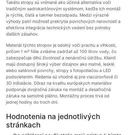
Takéto stropy sú vnímané ako účinná alternatíva voči
tradičným sadrokartónovým systémom, keďže ich montáž
je rýchla, čistá a takmer bezodpadu. Medzi výrazné
výhody patrí možnosť prekrytia povrchových nerovností a
efektívna integrácia technických vedení bez potreby
ďalších zásahov.
Materiál týchto stropov je odolný voči prachu a vlhkosti,
pričom 1 m² fólie zvládne zadržať až 100 litrov vody, čo
zabezpečuje dlhú životnosť a nenáročnú údržbu. Klienti
majú dostupný široký výber dizajnov ako matné, lesklé
alebo saténové povrchy, stropy s fotopotlačou a LED
podsvietením. Riešenia sú vhodné aj pre viacúrovňové či
3D inštalácie. Dôraz na kvalitu európskych materiálov
podporuje dvojročná záruka na montáž a desaťročná
záruka na samotné plátno. Montážny proces trvá od
jednej hodiny do troch dní.
Hodnotenia na jednotlivých
stránkach