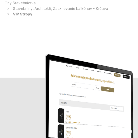
Orly Stavebníctva
Stavebniny, Architekti, Zasklievanie balkónov - Krčava
VIP Stropy