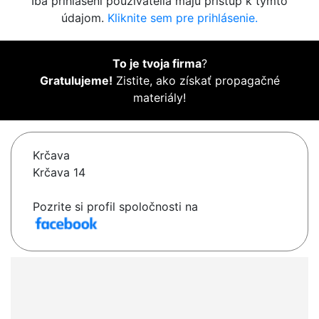
Iba prihlásení používatelia majú prístup k týmto
údajom.
Kliknite sem pre prihlásenie.
To je tvoja firma
?
Gratulujeme!
Zistite, ako získať propagačné
materiály!
Krčava
Krčava 14
Pozrite si profil spoločnosti na