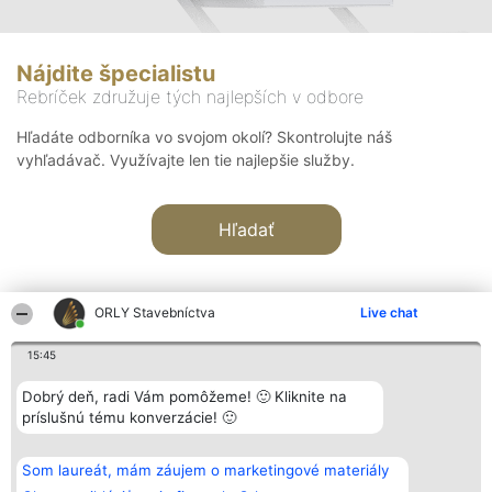
Nájdite špecialistu
Rebríček združuje tých najlepších v odbore
Hľadáte odborníka vo svojom okolí? Skontrolujte náš
vyhľadávač. Využívajte len tie najlepšie služby.
Hľadať
ORLY Stavebníctva
Live chat
15:45
Organizátor hodnotenia
Hodnotenie
Kontakt
Dobrý deň, radi Vám pomôžeme! 🙂 Kliknite na
Bright Side Solutions sp. z o.
Laureáti
Kontakt
príslušnú tému konverzácie! 🙂
o. sp. k.
Lista
ul. Ruska 22
wszystkich
Wrocław 50-079
Laureatów
Som laureát, mám záujem o marketingové materiály
KRS 0000749100 | Regon
Podmienky
381313360 | NIP 8943132676
Obchodné