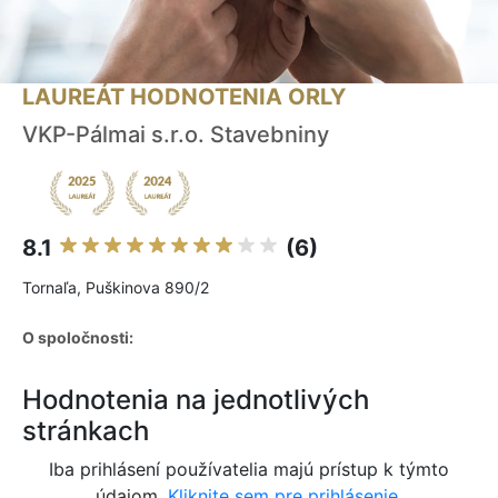
LAUREÁT HODNOTENIA ORLY
VKP-Pálmai s.r.o. Stavebniny
8.1
(6)
Tornaľa, Puškinova 890/2
O spoločnosti:
Hodnotenia na jednotlivých
stránkach
Iba prihlásení používatelia majú prístup k týmto
údajom.
Kliknite sem pre prihlásenie.