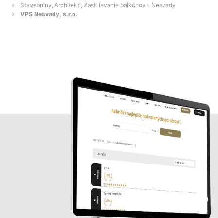
Stavebniny, Architekti, Zasklievanie balkónov - Nesvady
VPS Nesvady, s.r.o.