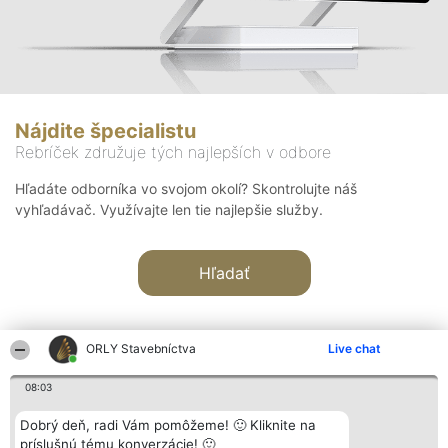
Nájdite špecialistu
Rebríček združuje tých najlepších v odbore
Hľadáte odborníka vo svojom okolí? Skontrolujte náš
vyhľadávač. Využívajte len tie najlepšie služby.
Hľadať
ORLY Stavebníctva
Live chat
08:03
Organizátor hodnotenia
Hodnotenie
Kontakt
Dobrý deň, radi Vám pomôžeme! 🙂 Kliknite na
Bright Side Solutions sp. z o.
Laureáti
Kontakt
príslušnú tému konverzácie! 🙂