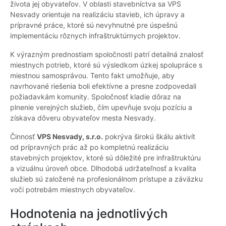
života jej obyvateľov. V oblasti stavebníctva sa VPS
Nesvady orientuje na realizáciu stavieb, ich úpravy a
prípravné práce, ktoré sú nevyhnutné pre úspešnú
implementáciu rôznych infraštruktúrnych projektov.
K výrazným prednostiam spoločnosti patrí detailná znalosť
miestnych potrieb, ktoré sú výsledkom úzkej spolupráce s
miestnou samosprávou. Tento fakt umožňuje, aby
navrhované riešenia boli efektívne a presne zodpovedali
požiadavkám komunity. Spoločnosť kladie dôraz na
plnenie verejných služieb, čím upevňuje svoju pozíciu a
získava dôveru obyvateľov mesta Nesvady.
Činnosť
VPS Nesvady, s.r.o.
pokrýva širokú škálu aktivít
od prípravných prác až po kompletnú realizáciu
stavebných projektov, ktoré sú dôležité pre infraštruktúru
a vizuálnu úroveň obce. Dlhodobá udržateľnosť a kvalita
služieb sú založené na profesionálnom prístupe a záväzku
voči potrebám miestnych obyvateľov.
Hodnotenia na jednotlivých