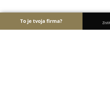
To je tvoja firma?
Zist
Orly Stavebníctva
Stavebniny, Architekti, Zasklie
VUNO HREUS, s.r.o. špecialisti na fú
10
(44)
Žilina, Kvačalova 47
Zobraziť telefónne číslo