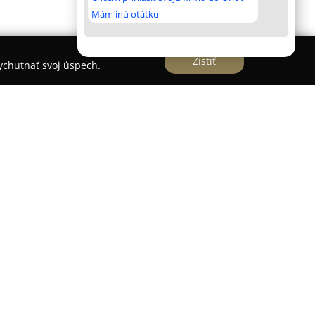
Mám inú otátku
Zistiť
vychutnať svoj úspech.
é izolácie
i etablovaných odborníkov v oblasti fúkaných a
skom trhu. Firma sa zameriava na poskytovanie
avrhnuté na efektívne zateplenie striech, stien a
é technológie a prvotriedne materiály.
ov je celulózová izolácia CLIMATIZER PLUS, známa
okov. Prednosťou fúkanej izolácie, ktorú
osť perfektne vyplniť aj najmenšie a neprístupné