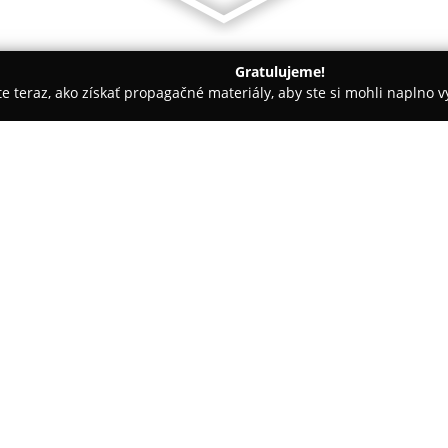
Gratulujeme!
ite teraz, ako získať propagačné materiály, aby ste si mohli naplno 
vanie balkónov - Žilina
VUNO HREUS, s.r.o. špecialisti na fúkan
kané izolácie
O spoločnosti:
VUNO HREUS, s.r.o.
patrí medz
striekaných izolácií na sloven
komplexných riešení, ktoré sú n
stropov, pričom využíva modern
Jedným z používaných materiál
garanciou výrobcu na dvadsať r
spoločnosť aplikuje, je schopn