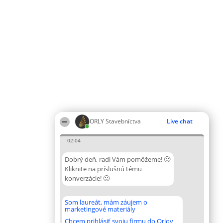
ORLY Stavebníctva
Live chat
02:04
Dobrý deň, radi Vám pomôžeme! 🙂
Kliknite na príslušnú tému
konverzácie! 🙂
Som laureát, mám záujem o
marketingové materiály
Chcem prihlásiť svoju firmu do Orlov