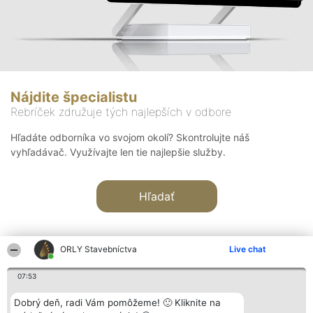
Nájdite špecialistu
Rebríček združuje tých najlepších v odbore
Hľadáte odborníka vo svojom okolí? Skontrolujte náš
vyhľadávač. Využívajte len tie najlepšie služby.
Hľadať
ORLY Stavebníctva
Live chat
07:53
Organizátor hodnotenia
Hodnotenie
Kontakt
Dobrý deň, radi Vám pomôžeme! 🙂 Kliknite na
Bright Side Solutions sp. z o.
Laureáti
Kontakt