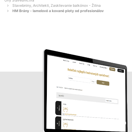
Orly Stavebníctva
Stavebniny, Architekti, Zasklievanie balkónov - Žilina
HM Brány - lamelové a kované ploty od profesionálov