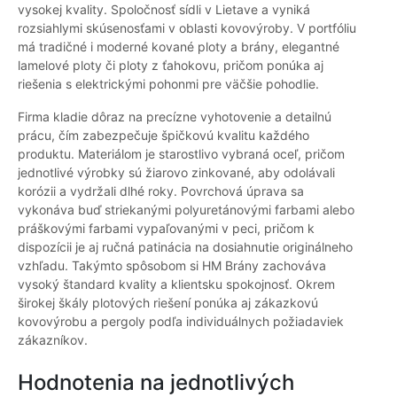
vysokej kvality. Spoločnosť sídli v Lietave a vyniká
rozsiahlymi skúsenosťami v oblasti kovovýroby. V portfóliu
má tradičné i moderné kované ploty a brány, elegantné
lamelové ploty či ploty z ťahokovu, pričom ponúka aj
riešenia s elektrickými pohonmi pre väčšie pohodlie.
Firma kladie dôraz na precízne vyhotovenie a detailnú
prácu, čím zabezpečuje špičkovú kvalitu každého
produktu. Materiálom je starostlivo vybraná oceľ, pričom
jednotlivé výrobky sú žiarovo zinkované, aby odolávali
korózii a vydržali dlhé roky. Povrchová úprava sa
vykonáva buď striekanými polyuretánovými farbami alebo
práškovými farbami vypaľovanými v peci, pričom k
dispozícii je aj ručná patinácia na dosiahnutie originálneho
vzhľadu. Takýmto spôsobom si HM Brány zachováva
vysoký štandard kvality a klientsku spokojnosť. Okrem
širokej škály plotových riešení ponúka aj zákazkovú
kovovýrobu a pergoly podľa individuálnych požiadaviek
zákazníkov.
Hodnotenia na jednotlivých