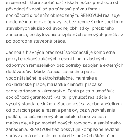
skúseností, ktoré spoločnosť získala počas prechodu od
pôvodnej živnosti až po súčasnú právnu formu
spoločnosti s ručením obmedzeným. RENOVUM realizuje
moderné interiérové úpravy, zabezpečuje široké spektrum
stavebných služieb od úvodnej obhliadky, precízneho
zamerania, poskytovania bezplatných cenových ponúk až
po podrobné stavebné práce.
Jednou z hlavných predností spoločnosti je kompletné
pokrytie rekonštrukčných riešení tímom vlastných
odborných remeselníkov bez potreby zapojenia externých
dodávateľov. Medzi špecializácie tímu patria
vodoinštalačné, elektroinštalačné, murárske a
obkladačské práce, maliarske činnosti, práca so
sadrokartónom a kúrenárstvo. Tento prístup umožňuje
spoločnosti garantovať kvalitu, plynulosť realizácie a
vysoký štandard služieb. Spoločnosť sa zaoberá všetkým
od búracích prác a rezania panelov, cez vyrovnávanie
podláh, nanášanie nových omietok, stierkovanie a
maľovanie, až po montáž nových rozvodov a sanitárneho
zariadenia. RENOVUM tiež poskytuje komplexné revízne
správy a má poistenie na pokrytie možných škôd, čím