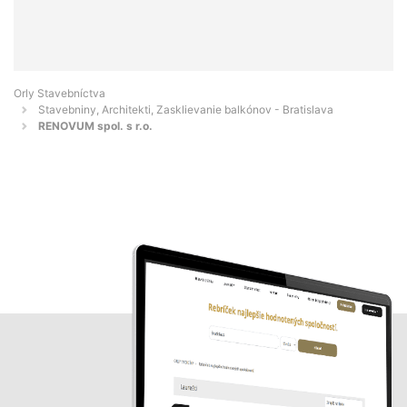
Orly Stavebníctva
Stavebniny, Architekti, Zasklievanie balkónov - Bratislava
RENOVUM spol. s r.o.