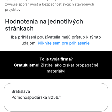
zvyšuje spoľahlivosť a bezpečnosť svojich stavebných
projektov.
Hodnotenia na jednotlivých
stránkach
Iba prihlásení používatelia majú prístup k týmto
údajom.
Kliknite sem pre prihlásenie.
To je tvoja firma
?
Gratulujeme!
Zistite, ako získať propagačné
materiály!
Bratislava
Poľnohospodárska 8256/1