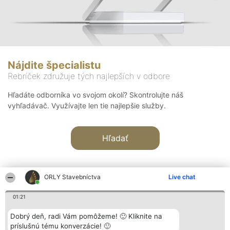
Nájdite špecialistu
Rebríček združuje tých najlepších v odbore
Hľadáte odborníka vo svojom okolí? Skontrolujte náš
vyhľadávač. Využívajte len tie najlepšie služby.
Hľadať
ORLY Stavebníctva
Live chat
01:21
Organizátor hodnotenia
Hodnotenie
Kontakt
Dobrý deň, radi Vám pomôžeme! 🙂 Kliknite na
Bright Side Solutions sp. z o.
Laureáti
Kontakt
príslušnú tému konverzácie! 🙂
o. sp. k.
Lista