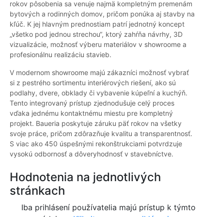
rokov pôsobenia sa venuje najmä kompletným premenám
bytových a rodinných domov, pričom ponúka aj stavby na
kľúč. K jej hlavným prednostiam patrí jednotný koncept
„všetko pod jednou strechou“, ktorý zahŕňa návrhy, 3D
vizualizácie, možnosť výberu materiálov v showroome a
profesionálnu realizáciu stavieb.
V modernom showroome majú zákazníci možnosť vybrať
si z pestrého sortimentu interiérových riešení, ako sú
podlahy, dvere, obklady či vybavenie kúpeľní a kuchýň.
Tento integrovaný prístup zjednodušuje celý proces
vďaka jednému kontaktnému miestu pre kompletný
projekt. Baueria poskytuje záruku päť rokov na všetky
svoje práce, pričom zdôrazňuje kvalitu a transparentnosť.
S viac ako 450 úspešnými rekonštrukciami potvrdzuje
vysokú odbornosť a dôveryhodnosť v stavebníctve.
Hodnotenia na jednotlivých
stránkach
Iba prihlásení používatelia majú prístup k týmto