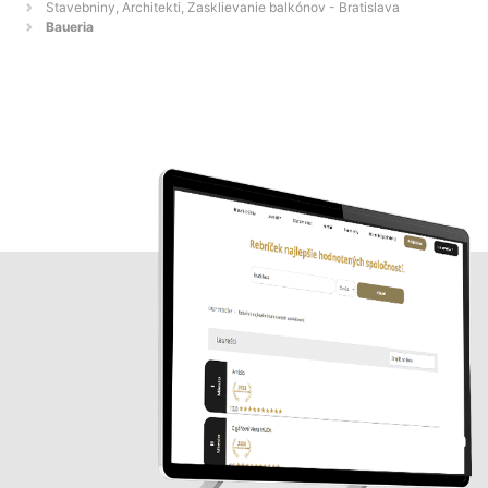
Stavebniny, Architekti, Zasklievanie balkónov - Bratislava
Baueria