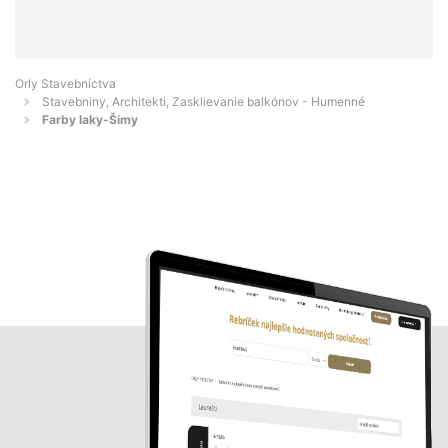
Orly Stavebníctva
Stavebniny, Architekti, Zasklievanie balkónov - Humenné
Farby laky-Šimy