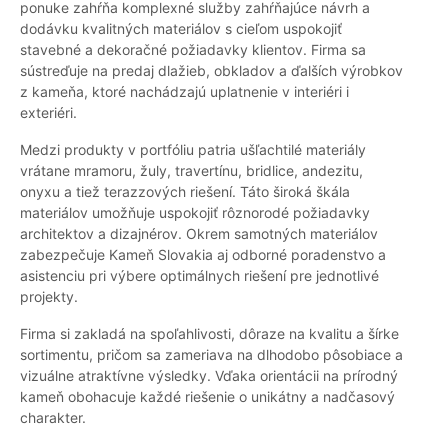
ponuke zahŕňa komplexné služby zahŕňajúce návrh a
dodávku kvalitných materiálov s cieľom uspokojiť
stavebné a dekoračné požiadavky klientov. Firma sa
sústreďuje na predaj dlažieb, obkladov a ďalších výrobkov
z kameňa, ktoré nachádzajú uplatnenie v interiéri i
exteriéri.
Medzi produkty v portfóliu patria ušľachtilé materiály
vrátane mramoru, žuly, travertínu, bridlice, andezitu,
onyxu a tiež terazzových riešení. Táto široká škála
materiálov umožňuje uspokojiť rôznorodé požiadavky
architektov a dizajnérov. Okrem samotných materiálov
zabezpečuje Kameň Slovakia aj odborné poradenstvo a
asistenciu pri výbere optimálnych riešení pre jednotlivé
projekty.
Firma si zakladá na spoľahlivosti, dôraze na kvalitu a šírke
sortimentu, pričom sa zameriava na dlhodobo pôsobiace a
vizuálne atraktívne výsledky. Vďaka orientácii na prírodný
kameň obohacuje každé riešenie o unikátny a nadčasový
charakter.