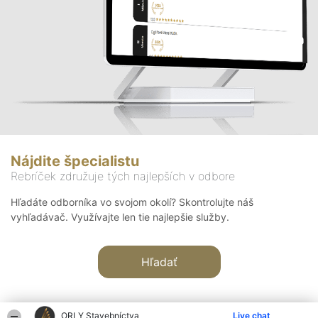
Nájdite špecialistu
Rebríček združuje tých najlepších v odbore
Hľadáte odborníka vo svojom okolí? Skontrolujte náš
vyhľadávač. Využívajte len tie najlepšie služby.
Hľadať
ORLY Stavebníctva
Live chat