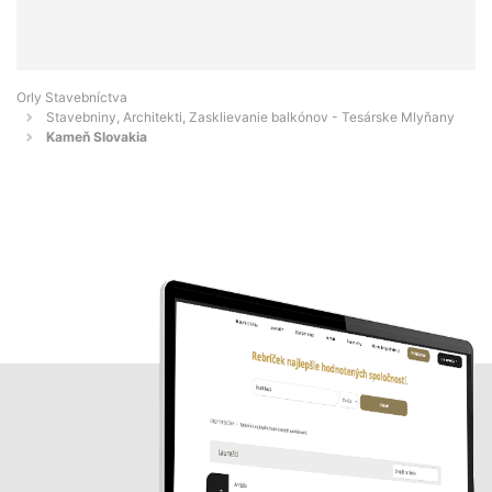
Orly Stavebníctva
Stavebniny, Architekti, Zasklievanie balkónov - Tesárske Mlyňany
Kameň Slovakia