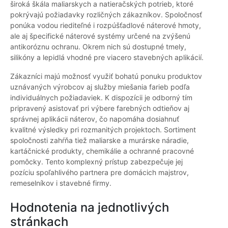
široká škála maliarskych a natieračských potrieb, ktoré
pokrývajú požiadavky rozličných zákazníkov. Spoločnosť
ponúka vodou riediteľné i rozpúšťadlové náterové hmoty,
ale aj špecifické náterové systémy určené na zvýšenú
antikoróznu ochranu. Okrem nich sú dostupné tmely,
silikóny a lepidlá vhodné pre viacero stavebných aplikácií.
Zákazníci majú možnosť využiť bohatú ponuku produktov
uznávaných výrobcov aj služby miešania farieb podľa
individuálnych požiadaviek. K dispozícii je odborný tím
pripravený asistovať pri výbere farebných odtieňov aj
správnej aplikácii náterov, čo napomáha dosiahnuť
kvalitné výsledky pri rozmanitých projektoch. Sortiment
spoločnosti zahŕňa tiež maliarske a murárske náradie,
kartáčnické produkty, chemikálie a ochranné pracovné
pomôcky. Tento komplexný prístup zabezpečuje jej
pozíciu spoľahlivého partnera pre domácich majstrov,
remeselníkov i stavebné firmy.
Hodnotenia na jednotlivých
stránkach