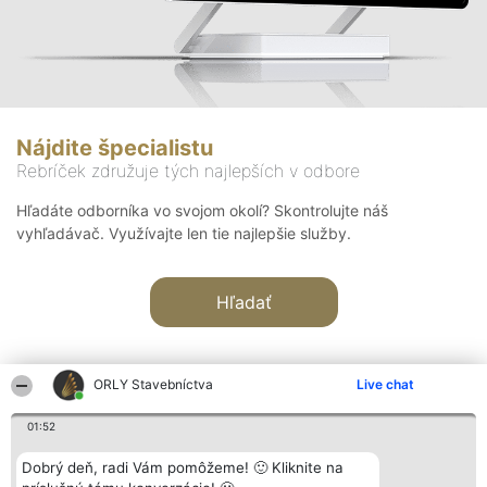
Nájdite špecialistu
Rebríček združuje tých najlepších v odbore
Hľadáte odborníka vo svojom okolí? Skontrolujte náš
vyhľadávač. Využívajte len tie najlepšie služby.
Hľadať
ORLY Stavebníctva
Live chat
01:52
Organizátor hodnotenia
Hodnotenie
Kontakt
Dobrý deň, radi Vám pomôžeme! 🙂 Kliknite na
Bright Side Solutions sp. z o.
Laureáti
Kontakt