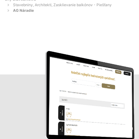
Stavebniny, Architekti, Zasklievanie balkónov - Piešťany
AG Náradie