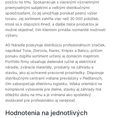
pozíciu na trhu. Spolupracuje s viacerými významnými
priemyselnými subjektmi a veľkými distribučnými
spoločnosťami, čo jej umožňuje ponúkať pestrý výber
tovaru. Jej sortiment zahŕňa viac než 20 000 položiek,
ktoré sú k dispozícii ihneď, a ďalšie tisíce produktov je
možné objednať, čím klientom prináša rozmanité možnosti
výberu.
AG Náradie poskytuje distribúciu profesionálnych značiek,
napríklad Tona, Zbirovia, Narex, Knipex a Bahco, pričom
ponuku dopĺňa sortiment určený aj domácim majstrom.
Portfólio firmy obsahuje dielenské ručné aj elektrické
náradie, zváracie materiály, produkty na záhradu a
stavbu, ako aj ochranné pracovné prostriedky. Disponuje
distribučnými centrami vrátane prevádzky v Piešťanoch,
čím zabezpečuje efektívnu logistiku. Vďaka orientácii na
komplexné vybavenie pre dielne, stavby aj záhrady hrá
dôležitú úlohu na trhu a je vnímaná ako spoľahlivý
dodávateľ pre profesionálov aj verejnosť.
Hodnotenia na jednotlivých