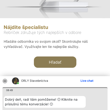
Nájdite špecialistu
Rebríček združuje tých najlepších v odbore
Hľadáte odborníka vo svojom okolí? Skontrolujte náš
vyhľadávač. Využívajte len tie najlepšie služby.
Hľadať
ORLY Stavebníctva
Live chat
08:49
Organizátor hodnotenia
Hodnotenie
Kontakt
Dobrý deň, radi Vám pomôžeme! 🙂 Kliknite na
Bright Side Solutions sp. z o.
Laureáti
Kontakt
príslušnú tému konverzácie! 🙂
o. sp. k.
Lista
ul. Ruska 22
wszystkich