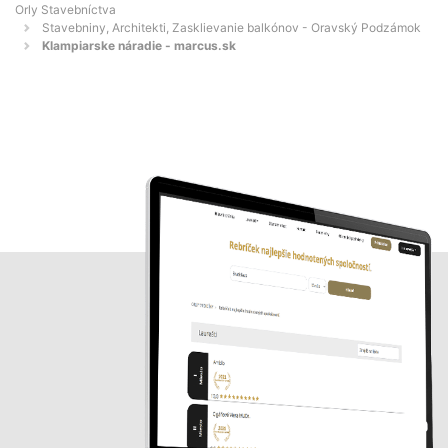
Orly Stavebníctva
Stavebniny, Architekti, Zasklievanie balkónov - Oravský Podzámok
Klampiarske náradie - marcus.sk