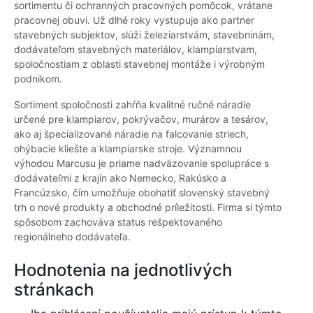
sortimentu či ochranných pracovných pomôcok, vrátane
pracovnej obuvi. Už dlhé roky vystupuje ako partner
stavebných subjektov, slúži železiarstvám, stavebninám,
dodávateľom stavebných materiálov, klampiarstvam,
spoločnostiam z oblasti stavebnej montáže i výrobným
podnikom.
Sortiment spoločnosti zahŕňa kvalitné ručné náradie
určené pre klampiarov, pokrývačov, murárov a tesárov,
ako aj špecializované náradie na falcovanie striech,
ohýbacie kliešte a klampiarske stroje. Významnou
výhodou Marcusu je priame nadväzovanie spolupráce s
dodávateľmi z krajín ako Nemecko, Rakúsko a
Francúzsko, čím umožňuje obohatiť slovenský stavebný
trh o nové produkty a obchodné príležitosti. Firma si týmto
spôsobom zachováva status rešpektovaného
regionálneho dodávateľa.
Hodnotenia na jednotlivých
stránkach