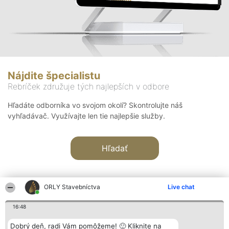
Nájdite špecialistu
Rebríček združuje tých najlepších v odbore
Hľadáte odborníka vo svojom okolí? Skontrolujte náš
vyhľadávač. Využívajte len tie najlepšie služby.
Hľadať
ORLY Stavebníctva
Live chat
16:48
Organizátor hodnotenia
Hodnotenie
Kontakt
Dobrý deň, radi Vám pomôžeme! 🙂 Kliknite na