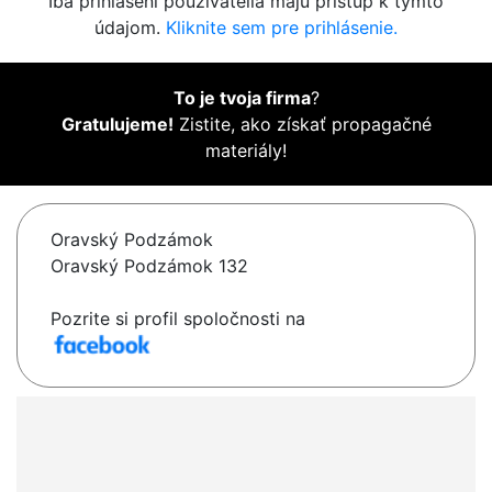
Iba prihlásení používatelia majú prístup k týmto
údajom.
Kliknite sem pre prihlásenie.
To je tvoja firma
?
Gratulujeme!
Zistite, ako získať propagačné
materiály!
Oravský Podzámok
Oravský Podzámok 132
Pozrite si profil spoločnosti na