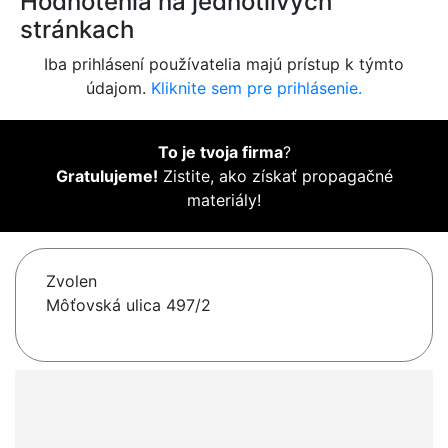
Hodnotenia na jednotlivých
stránkach
Iba prihlásení používatelia majú prístup k týmto
údajom.
Kliknite sem pre prihlásenie.
To je tvoja firma
?
Gratulujeme!
Zistite, ako získať propagačné
materiály!
Zvolen
Môťovská ulica 497/2