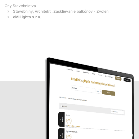
Orly Stavebníctva
Stavebniny, Architekti, Zasklievanie balkónov - Zvolen
eM Lights s.r.o.