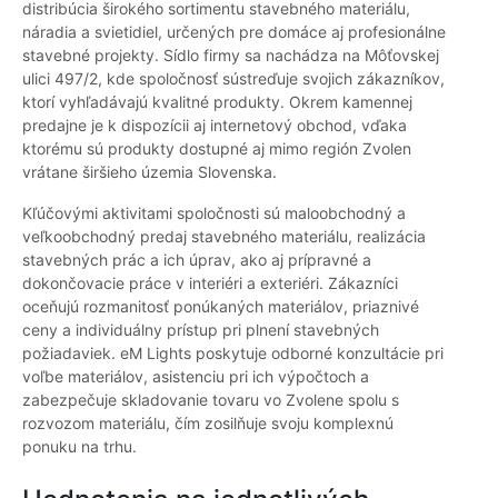
distribúcia širokého sortimentu stavebného materiálu,
náradia a svietidiel, určených pre domáce aj profesionálne
stavebné projekty. Sídlo firmy sa nachádza na Môťovskej
ulici 497/2, kde spoločnosť sústreďuje svojich zákazníkov,
ktorí vyhľadávajú kvalitné produkty. Okrem kamennej
predajne je k dispozícii aj internetový obchod, vďaka
ktorému sú produkty dostupné aj mimo región Zvolen
vrátane širšieho územia Slovenska.
Kľúčovými aktivitami spoločnosti sú maloobchodný a
veľkoobchodný predaj stavebného materiálu, realizácia
stavebných prác a ich úprav, ako aj prípravné a
dokončovacie práce v interiéri a exteriéri. Zákazníci
oceňujú rozmanitosť ponúkaných materiálov, priaznivé
ceny a individuálny prístup pri plnení stavebných
požiadaviek. eM Lights poskytuje odborné konzultácie pri
voľbe materiálov, asistenciu pri ich výpočtoch a
zabezpečuje skladovanie tovaru vo Zvolene spolu s
rozvozom materiálu, čím zosilňuje svoju komplexnú
ponuku na trhu.