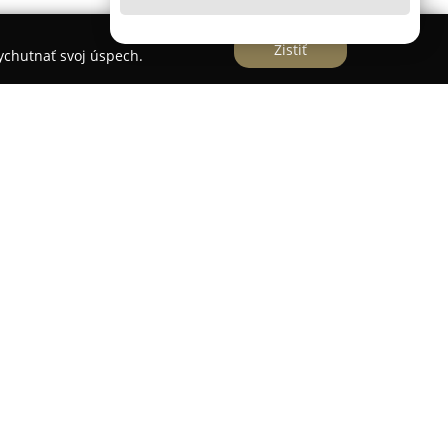
Zistiť
vychutnať svoj úspech.
 Vrbovom pôsobí ako overený dodávateľ
 pre stavebníctvo. Jej sortiment zahŕňa farby,
izované stavebné materiály, vďaka čomu ponúka
stavebné a renovačné projekty.
 ponukou maliarskych farieb, súčasťou ktorej sú
pľovacie či sadrokartónové systémy. Firma
u miešania fasádnych omietok a farieb
azníka, čím umožňuje dosiahnuť ideálne farebné
ádach aj v interiéri. Prostredníctvom