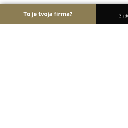
To je tvoja firma?
Zist
Orly Stavebníctva
Stavebniny, Architekti, Zaskli
Helion - Farby-laky-omietky
8.6
(31)
Vrbové, Slovenského národného povstania 258/1
Zobraziť telefónne číslo