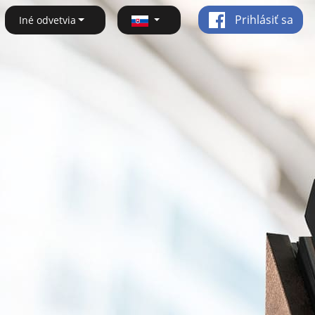
Prihlásiť sa
Iné odvetvia