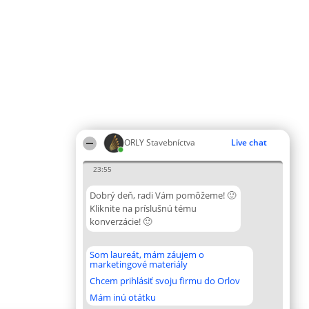
ORLY Stavebníctva
Live chat
23:55
Dobrý deň, radi Vám pomôžeme! 🙂
Kliknite na príslušnú tému
konverzácie! 🙂
Som laureát, mám záujem o
marketingové materiály
Chcem prihlásiť svoju firmu do Orlov
Mám inú otátku