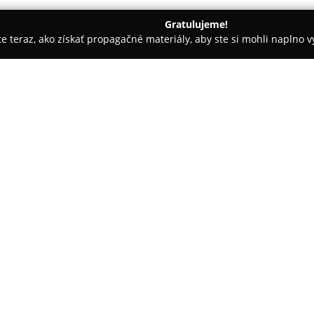
Gratulujeme!
ite teraz, ako získať propagačné materiály, aby ste si mohli naplno 
evanie balkónov - Vrbové
Helion - Farby-laky-omietky
O spoločnosti:
Spoločnosť
Helion
so sídlom vo
rozmanitých produktov určených
laky, omietky a ďalšie špecial
komplexné možnosti pre rôzne 
Helion sa vyznačuje rozsiahlou
2
aj inovované riešenia ako zate
poskytuje profesionálnu služb
prispôsobenú požiadavkám zák
aj štrukturálne výsledky na fas