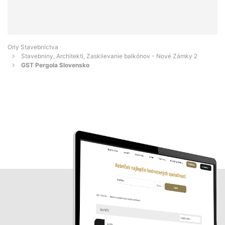
Orly Stavebníctva
Stavebniny, Architekti, Zasklievanie balkónov - Nové Zámky 2
GST Pergola Slovensko