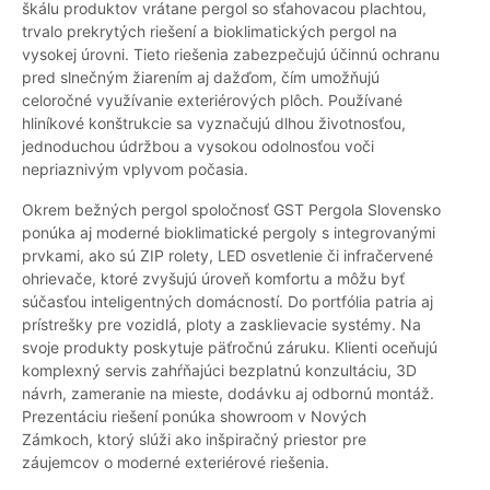
škálu produktov vrátane pergol so sťahovacou plachtou,
trvalo prekrytých riešení a bioklimatických pergol na
vysokej úrovni. Tieto riešenia zabezpečujú účinnú ochranu
pred slnečným žiarením aj dažďom, čím umožňujú
celoročné využívanie exteriérových plôch. Používané
hliníkové konštrukcie sa vyznačujú dlhou životnosťou,
jednoduchou údržbou a vysokou odolnosťou voči
nepriaznivým vplyvom počasia.
Okrem bežných pergol spoločnosť GST Pergola Slovensko
ponúka aj moderné bioklimatické pergoly s integrovanými
prvkami, ako sú ZIP rolety, LED osvetlenie či infračervené
ohrievače, ktoré zvyšujú úroveň komfortu a môžu byť
súčasťou inteligentných domácností. Do portfólia patria aj
prístrešky pre vozidlá, ploty a zasklievacie systémy. Na
svoje produkty poskytuje päťročnú záruku. Klienti oceňujú
komplexný servis zahŕňajúci bezplatnú konzultáciu, 3D
návrh, zameranie na mieste, dodávku aj odbornú montáž.
Prezentáciu riešení ponúka showroom v Nových
Zámkoch, ktorý slúži ako inšpiračný priestor pre
záujemcov o moderné exteriérové riešenia.