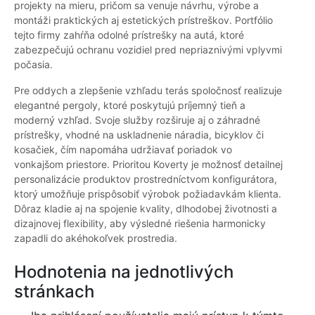
projekty na mieru, pričom sa venuje návrhu, výrobe a
montáži praktických aj estetických prístreškov. Portfólio
tejto firmy zahŕňa odolné prístrešky na autá, ktoré
zabezpečujú ochranu vozidiel pred nepriaznivými vplyvmi
počasia.
Pre oddych a zlepšenie vzhľadu terás spoločnosť realizuje
elegantné pergoly, ktoré poskytujú príjemný tieň a
moderný vzhľad. Svoje služby rozširuje aj o záhradné
prístrešky, vhodné na uskladnenie náradia, bicyklov či
kosačiek, čím napomáha udržiavať poriadok vo
vonkajšom priestore. Prioritou Koverty je možnosť detailnej
personalizácie produktov prostredníctvom konfigurátora,
ktorý umožňuje prispôsobiť výrobok požiadavkám klienta.
Dôraz kladie aj na spojenie kvality, dlhodobej životnosti a
dizajnovej flexibility, aby výsledné riešenia harmonicky
zapadli do akéhokoľvek prostredia.
Hodnotenia na jednotlivých
stránkach