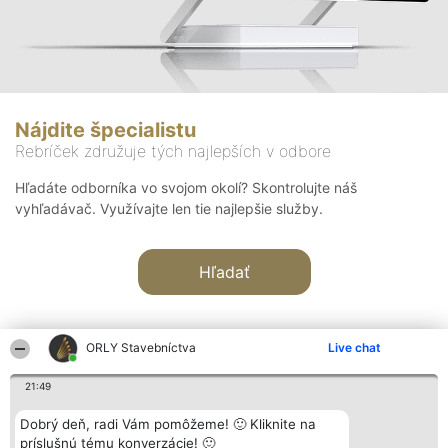
Nájdite špecialistu
Rebríček združuje tých najlepších v odbore
Hľadáte odborníka vo svojom okolí? Skontrolujte náš
vyhľadávač. Využívajte len tie najlepšie služby.
Hľadať
ORLY Stavebníctva
Live chat
21:49
Organizátor hodnotenia
Hodnotenie
Kontakt
Dobrý deň, radi Vám pomôžeme! 🙂 Kliknite na
Bright Side Solutions sp. z o.
Laureáti
Kontakt
príslušnú tému konverzácie! 🙂