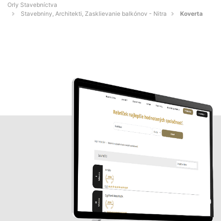
Orly Stavebníctva
Stavebniny, Architekti, Zasklievanie balkónov - Nitra
Koverta