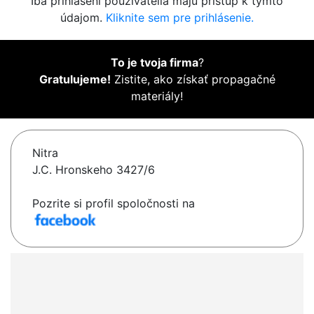
Iba prihlásení používatelia majú prístup k týmto
údajom.
Kliknite sem pre prihlásenie.
To je tvoja firma
?
Gratulujeme!
Zistite, ako získať propagačné
materiály!
Nitra
J.C. Hronskeho 3427/6
Pozrite si profil spoločnosti na