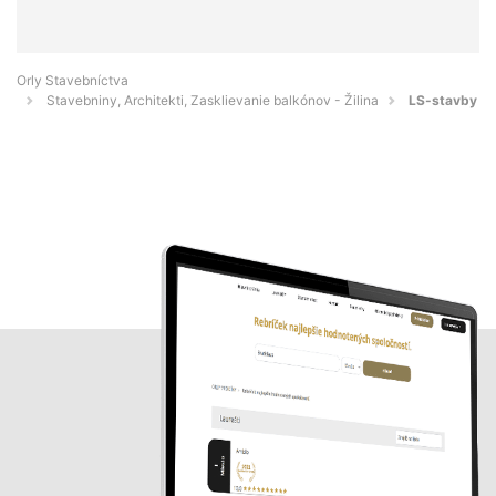
Orly Stavebníctva
Stavebniny, Architekti, Zasklievanie balkónov - Žilina
LS-stavby