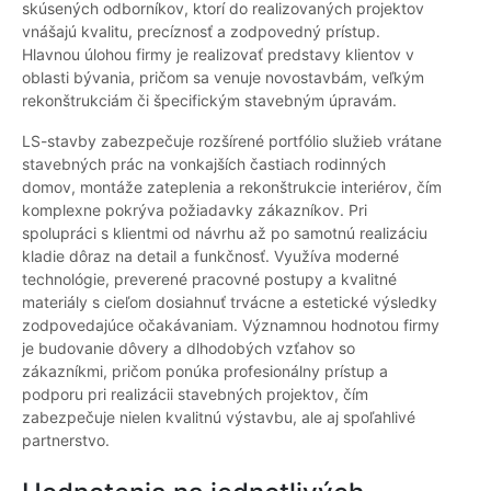
skúsených odborníkov, ktorí do realizovaných projektov
vnášajú kvalitu, precíznosť a zodpovedný prístup.
Hlavnou úlohou firmy je realizovať predstavy klientov v
oblasti bývania, pričom sa venuje novostavbám, veľkým
rekonštrukciám či špecifickým stavebným úpravám.
LS-stavby zabezpečuje rozšírené portfólio služieb vrátane
stavebných prác na vonkajších častiach rodinných
domov, montáže zateplenia a rekonštrukcie interiérov, čím
komplexne pokrýva požiadavky zákazníkov. Pri
spolupráci s klientmi od návrhu až po samotnú realizáciu
kladie dôraz na detail a funkčnosť. Využíva moderné
technológie, preverené pracovné postupy a kvalitné
materiály s cieľom dosiahnuť trvácne a estetické výsledky
zodpovedajúce očakávaniam. Významnou hodnotou firmy
je budovanie dôvery a dlhodobých vzťahov so
zákazníkmi, pričom ponúka profesionálny prístup a
podporu pri realizácii stavebných projektov, čím
zabezpečuje nielen kvalitnú výstavbu, ale aj spoľahlivé
partnerstvo.