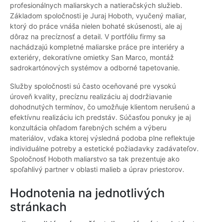
profesionálnych maliarskych a natieračských služieb.
Základom spoločnosti je Juraj Hoboth, vyučený maliar,
ktorý do práce vnáša nielen bohaté skúsenosti, ale aj
dôraz na precíznosť a detail. V portfóliu firmy sa
nachádzajú kompletné maliarske práce pre interiéry a
exteriéry, dekoratívne omietky San Marco, montáž
sadrokartónových systémov a odborné tapetovanie.
Služby spoločnosti sú často oceňované pre vysokú
úroveň kvality, precíznu realizáciu aj dodržiavanie
dohodnutých termínov, čo umožňuje klientom nerušenú a
efektívnu realizáciu ich predstáv. Súčasťou ponuky je aj
konzultácia ohľadom farebných schém a výberu
materiálov, vďaka ktorej výsledná podoba plne reflektuje
individuálne potreby a estetické požiadavky zadávateľov.
Spoločnosť Hoboth maliarstvo sa tak prezentuje ako
spoľahlivý partner v oblasti malieb a úprav priestorov.
Hodnotenia na jednotlivých
stránkach