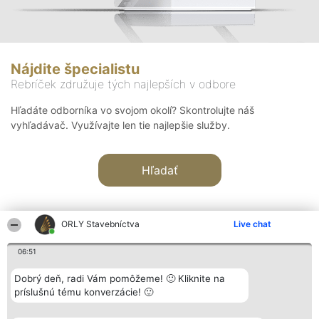
Nájdite špecialistu
Rebríček združuje tých najlepších v odbore
Hľadáte odborníka vo svojom okolí? Skontrolujte náš
vyhľadávač. Využívajte len tie najlepšie služby.
Hľadať
ORLY Stavebníctva
Live chat
06:51
Organizátor hodnotenia
Hodnotenie
Kontakt
Dobrý deň, radi Vám pomôžeme! 🙂 Kliknite na
Bright Side Solutions sp. z o.
Laureáti
Kontakt
príslušnú tému konverzácie! 🙂
o. sp. k.
Lista
ul. Ruska 22
wszystkich
Wrocław 50-079
Laureatów