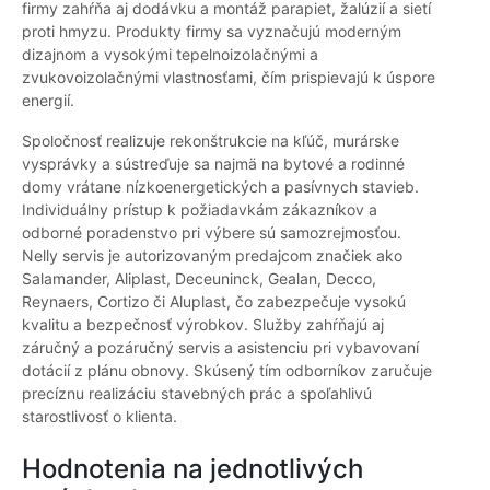
firmy zahŕňa aj dodávku a montáž parapiet, žalúzií a sietí
proti hmyzu. Produkty firmy sa vyznačujú moderným
dizajnom a vysokými tepelnoizolačnými a
zvukovoizolačnými vlastnosťami, čím prispievajú k úspore
energií.
Spoločnosť realizuje rekonštrukcie na kľúč, murárske
vysprávky a sústreďuje sa najmä na bytové a rodinné
domy vrátane nízkoenergetických a pasívnych stavieb.
Individuálny prístup k požiadavkám zákazníkov a
odborné poradenstvo pri výbere sú samozrejmosťou.
Nelly servis je autorizovaným predajcom značiek ako
Salamander, Aliplast, Deceuninck, Gealan, Decco,
Reynaers, Cortizo či Aluplast, čo zabezpečuje vysokú
kvalitu a bezpečnosť výrobkov. Služby zahŕňajú aj
záručný a pozáručný servis a asistenciu pri vybavovaní
dotácií z plánu obnovy. Skúsený tím odborníkov zaručuje
precíznu realizáciu stavebných prác a spoľahlivú
starostlivosť o klienta.
Hodnotenia na jednotlivých