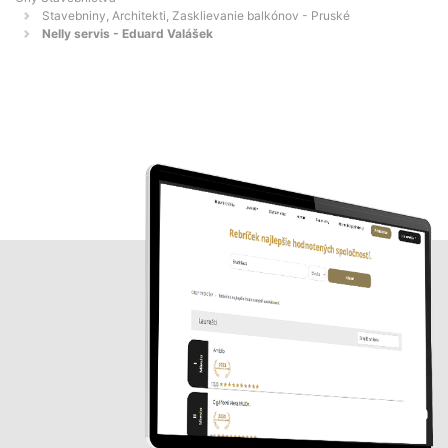
Stavebniny, Architekti, Zasklievanie balkónov - Pruské
Nelly servis - Eduard Valášek