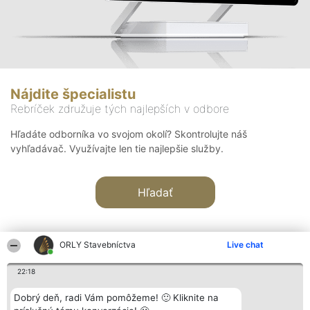
Nájdite špecialistu
Rebríček združuje tých najlepších v odbore
Hľadáte odborníka vo svojom okolí? Skontrolujte náš
vyhľadávač. Využívajte len tie najlepšie služby.
Hľadať
ORLY Stavebníctva
Live chat
22:18
Organizátor hodnotenia
Hodnotenie
Kontakt
Dobrý deň, radi Vám pomôžeme! 🙂 Kliknite na
Bright Side Solutions sp. z o.
Laureáti
Kontakt