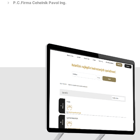
P.C.Firma Cehelník Pavol Ing.