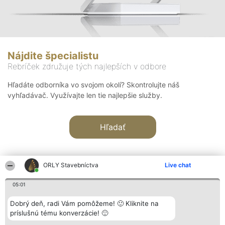
Nájdite špecialistu
Rebríček združuje tých najlepších v odbore
Hľadáte odborníka vo svojom okolí? Skontrolujte náš
vyhľadávač. Využívajte len tie najlepšie služby.
Hľadať
ORLY Stavebníctva
Live chat
05:01
Organizátor hodnotenia
Hodnotenie
Kontakt
Dobrý deň, radi Vám pomôžeme! 🙂 Kliknite na
Bright Side Solutions sp. z o.
Laureáti
Kontakt
príslušnú tému konverzácie! 🙂
o. sp. k.
Lista
ul. Ruska 22
wszystkich