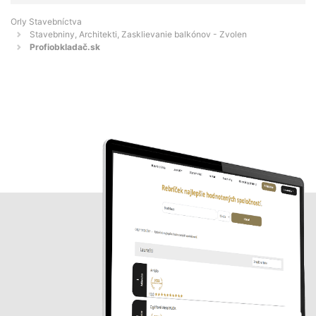
Orly Stavebníctva
Stavebniny, Architekti, Zasklievanie balkónov - Zvolen
Profiobkladač.sk