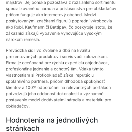
majstrov. Jej ponuka pozostáva z rozsiahleho sortimentu
špecializovaného náradia a príslušenstva pre obkladačov,
pričom funguje ako internetový obchod. Medzi
poskytovanými značkami figurujú poprední výrobcovia
ako Rubi, Kaufmann či Battipav, čo poskytuje istotu, že
zákazníci získajú vybavenie vyhovujúce vysokým
nárokom remesla.
Prevádzka sídli vo Zvolene a dbá na kvalitu
prezentovaných produktov i servis voči zákazníkom.
Firma je oceňovaná pre rýchlu expedíciu objednávok,
profesionálne jednanie a ochotný tím. Vďaka týmto
vlastnostiam si Profiobkladač získal reputáciu
spoľahlivého partnera, pričom dlhodobá spokojnosť
klientov a 100% odporúčaní na relevantných portáloch
potvrdzujú jeho oddanosť dokonalosti a významné
postavenie medzi dodávateľmi náradia a materiálu pre
obkladačov.
Hodnotenia na jednotlivých
stránkach