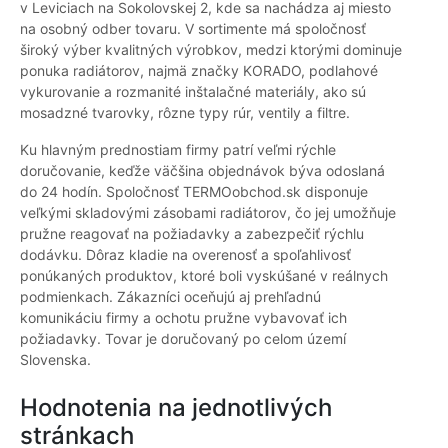
v Leviciach na Sokolovskej 2, kde sa nachádza aj miesto
na osobný odber tovaru. V sortimente má spoločnosť
široký výber kvalitných výrobkov, medzi ktorými dominuje
ponuka radiátorov, najmä značky KORADO, podlahové
vykurovanie a rozmanité inštalačné materiály, ako sú
mosadzné tvarovky, rôzne typy rúr, ventily a filtre.
Ku hlavným prednostiam firmy patrí veľmi rýchle
doručovanie, keďže väčšina objednávok býva odoslaná
do 24 hodín. Spoločnosť TERMOobchod.sk disponuje
veľkými skladovými zásobami radiátorov, čo jej umožňuje
pružne reagovať na požiadavky a zabezpečiť rýchlu
dodávku. Dôraz kladie na overenosť a spoľahlivosť
ponúkaných produktov, ktoré boli vyskúšané v reálnych
podmienkach. Zákazníci oceňujú aj prehľadnú
komunikáciu firmy a ochotu pružne vybavovať ich
požiadavky. Tovar je doručovaný po celom území
Slovenska.
Hodnotenia na jednotlivých
stránkach