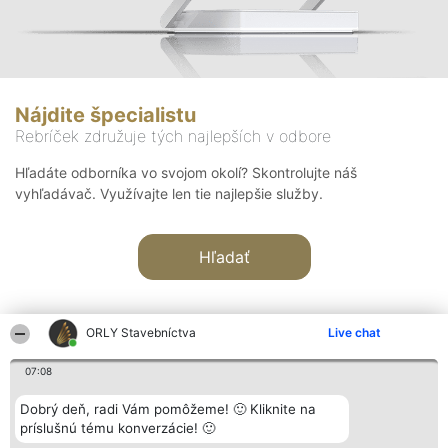
Nájdite špecialistu
Rebríček združuje tých najlepších v odbore
Hľadáte odborníka vo svojom okolí? Skontrolujte náš
vyhľadávač. Využívajte len tie najlepšie služby.
Hľadať
ORLY Stavebníctva
Live chat
07:08
Organizátor hodnotenia
Hodnotenie
Kontakt
Dobrý deň, radi Vám pomôžeme! 🙂 Kliknite na
Bright Side Solutions sp. z o.
Laureáti
Kontakt
príslušnú tému konverzácie! 🙂
o. sp. k.
Lista