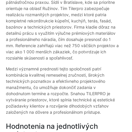
pätnásťročnou praxou. Sídli v Bratislave, kde sa prioritne
orientuje na oblasť Ružinov. Tím Tilerpro zabezpečuje
realizáciu rozmanitých projektov, medzi ktoré patria
kompletné rekonštrukcie kúpeľní, kuchýň, terás, fasád,
bazénov a technických priestorov. Firma kladie dôraz na
detailnú prácu s využitím výlučne prémiových materiálov
a profesionálneho náradia, čím dosahuje presnosť do 1
mm. Referencie zahŕňajú viac než 750 väčších projektov a
viac ako 1 000 menších zákaziek, čo potvrdzuje ich
rozsiahle skúsenosti a spoľahlivosť.
Medzi významné prednosti tejto spoločnosti patrí
kombinácia kvalitnej remeselnej zručnosti, širokých
technických poznatkov a efektívneho projektového
manažmentu, čo umožňuje dokončiť zadania v
dohodnutom termíne a rozpočte. Snahou TILERPRO je
vytváranie priestorov, ktoré splnia technické aj estetické
požiadavky klientov a rozvíjanie dlhodobých vzťahov
založených na dôvere a profesionálnom prístupe.
Hodnotenia na jednotlivých