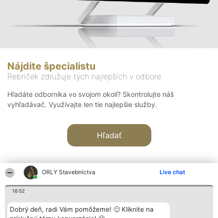
Nájdite špecialistu
Rebríček združuje tých najlepších v odbore
Hľadáte odborníka vo svojom okolí? Skontrolujte náš
vyhľadávač. Využívajte len tie najlepšie služby.
Hľadať
ORLY Stavebníctva
Live chat
16:52
Organizátor hodnotenia
Hodnotenie
Kontakt
Dobrý deň, radi Vám pomôžeme! 🙂 Kliknite na
Bright Side Solutions sp. z o.
Laureáti
Kontakt