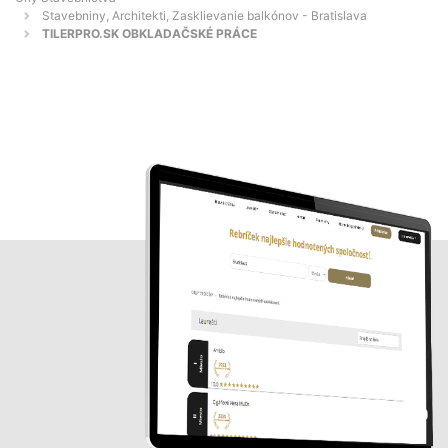
Stavebniny, Architekti, Zasklievanie balkónov - Bratislava
TILERPRO.SK OBKLADAČSKÉ PRÁCE