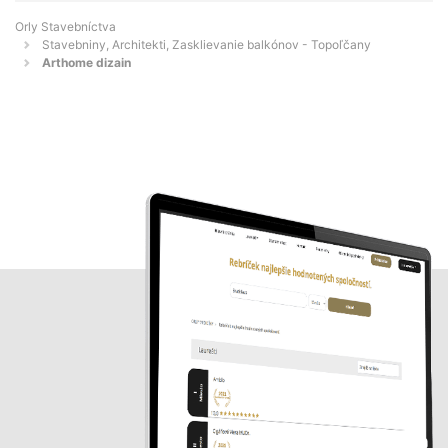
Orly Stavebníctva
Stavebniny, Architekti, Zasklievanie balkónov - Topoľčany
Arthome dizain