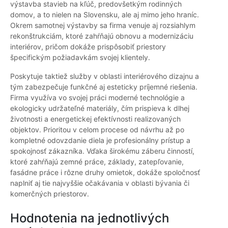
výstavba stavieb na kľúč, predovšetkým rodinných
domov, a to nielen na Slovensku, ale aj mimo jeho hraníc.
Okrem samotnej výstavby sa firma venuje aj rozsiahlym
rekonštrukciám, ktoré zahŕňajú obnovu a modernizáciu
interiérov, pričom dokáže prispôsobiť priestory
špecifickým požiadavkám svojej klientely.
Poskytuje taktiež služby v oblasti interiérového dizajnu a
tým zabezpečuje funkčné aj esteticky príjemné riešenia.
Firma využíva vo svojej práci moderné technológie a
ekologicky udržateľné materiály, čím prispieva k dlhej
životnosti a energetickej efektívnosti realizovaných
objektov. Prioritou v celom procese od návrhu až po
kompletné odovzdanie diela je profesionálny prístup a
spokojnosť zákazníka. Vďaka širokému záberu činností,
ktoré zahŕňajú zemné práce, základy, zatepľovanie,
fasádne práce i rôzne druhy omietok, dokáže spoločnosť
naplniť aj tie najvyššie očakávania v oblasti bývania či
komerčných priestorov.
Hodnotenia na jednotlivých