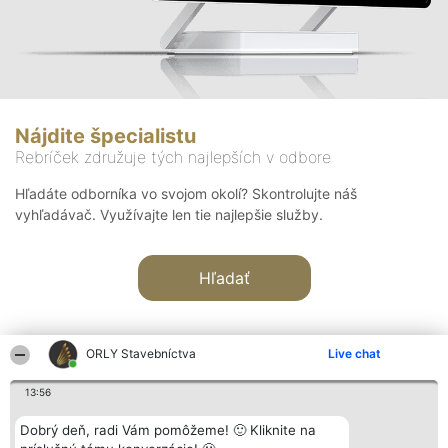
Nájdite špecialistu
Rebríček združuje tých najlepších v odbore
Hľadáte odborníka vo svojom okolí? Skontrolujte náš
vyhľadávač. Využívajte len tie najlepšie služby.
Hľadať
ORLY Stavebníctva
Live chat
13:56
Organizátor hodnotenia
Hodnotenie
Kontakt
Dobrý deň, radi Vám pomôžeme! 🙂 Kliknite na
Bright Side Solutions sp. z o.
Laureáti
Kontakt