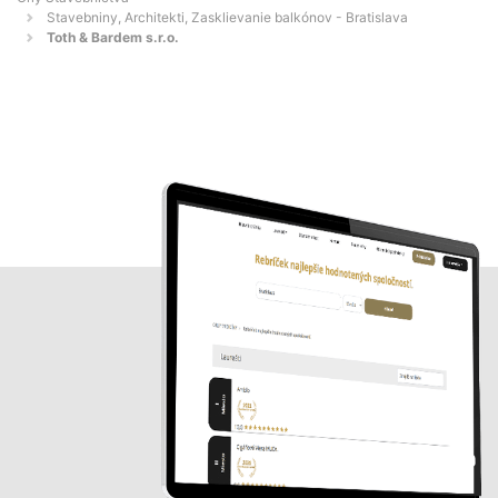
Stavebniny, Architekti, Zasklievanie balkónov - Bratislava
Toth & Bardem s.r.o.