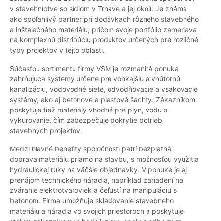
v stavebníctve so sídlom v Trnave a jej okolí. Je známa
ako spoľahlivý partner pri dodávkach rôzneho stavebného
a inštalačného materiálu, pričom svoje portfólio zameriava
na komplexnú distribúciu produktov určených pre rozličné
typy projektov v tejto oblasti.
Súčasťou sortimentu firmy VSM je rozmanitá ponuka
zahrňujúca systémy určené pre vonkajšiu a vnútornú
kanalizáciu, vodovodné siete, odvodňovacie a vsakovacie
systémy, ako aj betónové a plastové šachty. Zákazníkom
poskytuje tiež materiály vhodné pre plyn, vodu a
vykurovanie, čím zabezpečuje pokrytie potrieb
stavebných projektov.
Medzi hlavné benefity spoločnosti patrí bezplatná
doprava materiálu priamo na stavbu, s možnosťou využitia
hydraulickej ruky na väčšie objednávky. V ponuke je aj
prenájom technického náradia, napríklad zariadení na
zváranie elektrotvaroviek a čeľustí na manipuláciu s
betónom. Firma umožňuje skladovanie stavebného
materiálu a náradia vo svojich priestoroch a poskytuje