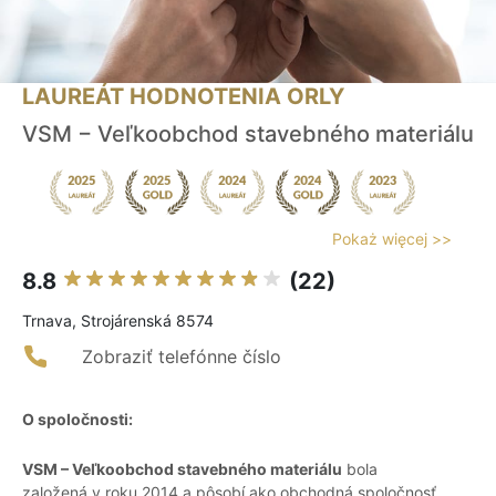
LAUREÁT HODNOTENIA ORLY
VSM − Veľkoobchod stavebného materiálu
Pokaż więcej >>
8.8
(22)
Trnava, Strojárenská 8574
Zobraziť telefónne číslo
O spoločnosti:
VSM – Veľkoobchod stavebného materiálu
bola
založená v roku 2014 a pôsobí ako obchodná spoločnosť