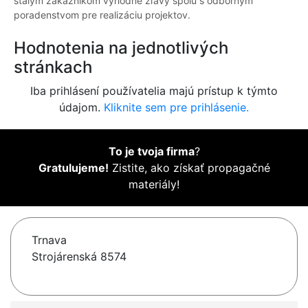
stálym zákazníkom výhodné zľavy spolu s odborným
poradenstvom pre realizáciu projektov.
Hodnotenia na jednotlivých
stránkach
Iba prihlásení používatelia majú prístup k týmto
údajom.
Kliknite sem pre prihlásenie.
To je tvoja firma
?
Gratulujeme!
Zistite, ako získať propagačné
materiály!
Trnava
Strojárenská 8574