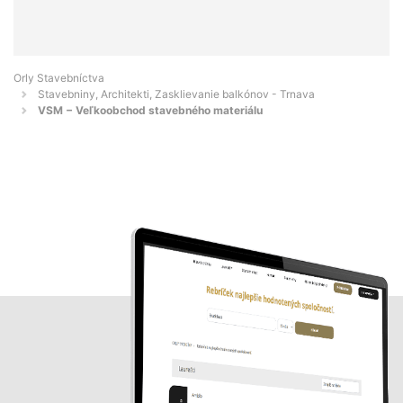
Orly Stavebníctva
Stavebniny, Architekti, Zasklievanie balkónov - Trnava
VSM − Veľkoobchod stavebného materiálu