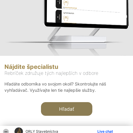
Nájdite špecialistu
Rebríček združuje tých najlepších v odbore
Hľadáte odborníka vo svojom okolí? Skontrolujte náš
vyhľadávač. Využívajte len tie najlepšie služby.
Hľadať
ORLY Stavebníctva
Live chat