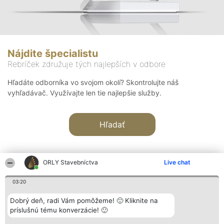
Nájdite špecialistu
Rebríček združuje tých najlepších v odbore
Hľadáte odborníka vo svojom okolí? Skontrolujte náš
vyhľadávač. Využívajte len tie najlepšie služby.
Hľadať
ORLY Stavebníctva
Live chat
03:20
Organizátor hodnotenia
Hodnotenie
Kontakt
Dobrý deň, radi Vám pomôžeme! 🙂 Kliknite na
Bright Side Solutions sp. z o.
Laureáti
Kontakt
príslušnú tému konverzácie! 🙂
o. sp. k.
Lista
ul. Ruska 22
wszystkich