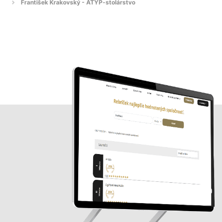
František Krakovský - ATYP-stolárstvo