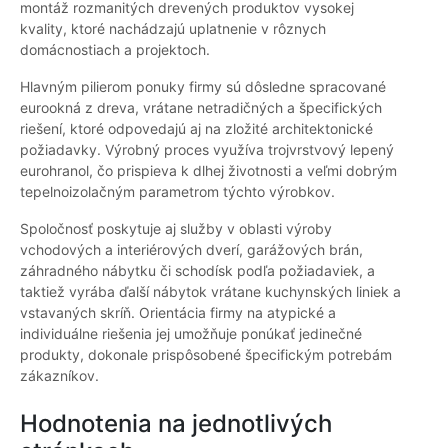
montáž rozmanitých drevených produktov vysokej
kvality, ktoré nachádzajú uplatnenie v rôznych
domácnostiach a projektoch.
Hlavným pilierom ponuky firmy sú dôsledne spracované
eurookná z dreva, vrátane netradičných a špecifických
riešení, ktoré odpovedajú aj na zložité architektonické
požiadavky. Výrobný proces využíva trojvrstvový lepený
eurohranol, čo prispieva k dlhej životnosti a veľmi dobrým
tepelnoizolačným parametrom týchto výrobkov.
Spoločnosť poskytuje aj služby v oblasti výroby
vchodových a interiérových dverí, garážových brán,
záhradného nábytku či schodísk podľa požiadaviek, a
taktiež vyrába ďalší nábytok vrátane kuchynských liniek a
vstavaných skríň. Orientácia firmy na atypické a
individuálne riešenia jej umožňuje ponúkať jedinečné
produkty, dokonale prispôsobené špecifickým potrebám
zákazníkov.
Hodnotenia na jednotlivých