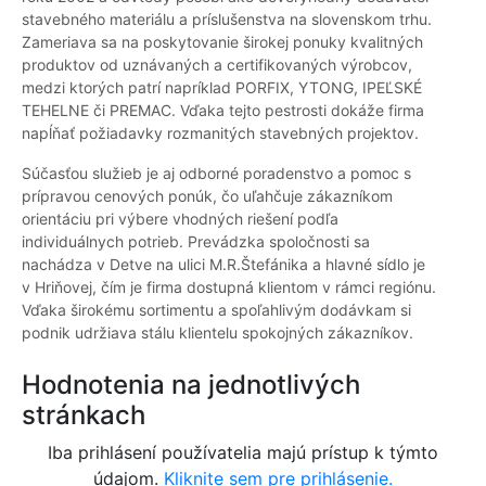
stavebného materiálu a príslušenstva na slovenskom trhu.
Zameriava sa na poskytovanie širokej ponuky kvalitných
produktov od uznávaných a certifikovaných výrobcov,
medzi ktorých patrí napríklad PORFIX, YTONG, IPEĽSKÉ
TEHELNE či PREMAC. Vďaka tejto pestrosti dokáže firma
napĺňať požiadavky rozmanitých stavebných projektov.
Súčasťou služieb je aj odborné poradenstvo a pomoc s
prípravou cenových ponúk, čo uľahčuje zákazníkom
orientáciu pri výbere vhodných riešení podľa
individuálnych potrieb. Prevádzka spoločnosti sa
nachádza v Detve na ulici M.R.Štefánika a hlavné sídlo je
v Hriňovej, čím je firma dostupná klientom v rámci regiónu.
Vďaka širokému sortimentu a spoľahlivým dodávkam si
podnik udržiava stálu klientelu spokojných zákazníkov.
Hodnotenia na jednotlivých
stránkach
Iba prihlásení používatelia majú prístup k týmto
údajom.
Kliknite sem pre prihlásenie.