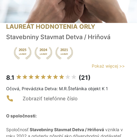
LAUREÁT HODNOTENIA ORLY
Stavebniny Stavmat Detva / Hriňová
Pokaż więcej >>
8.1
(21)
Očová, Prevádzka Detva: M.R.Štefánika objekt K 1
Zobraziť telefónne číslo
O spoločnosti:
Spoločnosť
Stavebniny Stavmat Detva / Hriňová
vznikla v
roku 2002 a odvtedy pôsobí ako dôveryhodný dodávateľ