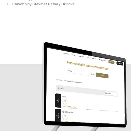
Stavebniny Stavmat Detva / Hriňová