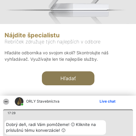
Nájdite špecialistu
Rebríček združuje tých najlepších v odbore
Hľadáte odborníka vo svojom okolí? Skontrolujte náš
vyhľadávač. Využívajte len tie najlepšie služby.
Hľadať
ORLY Stavebníctva
Live chat
17:29
Organizátor hodnotenia
Hodnotenie
Kontakt
Dobrý deň, radi Vám pomôžeme! 🙂 Kliknite na
Bright Side Solutions sp. z o.
Laureáti
Kontakt
príslušnú tému konverzácie! 🙂
o. sp. k.
Lista