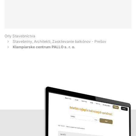
Orly Stavebníctva
Stavebniny, Architekti, Zasklievanie balkónov - Prešov
Klampiarske centrum PALLO s. r. o.