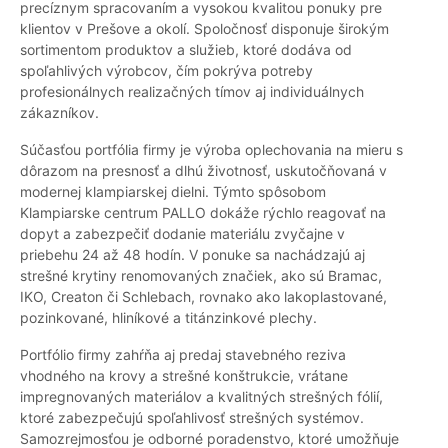
precíznym spracovaním a vysokou kvalitou ponuky pre
klientov v Prešove a okolí. Spoločnosť disponuje širokým
sortimentom produktov a služieb, ktoré dodáva od
spoľahlivých výrobcov, čím pokrýva potreby
profesionálnych realizačných tímov aj individuálnych
zákazníkov.
Súčasťou portfólia firmy je výroba oplechovania na mieru s
dôrazom na presnosť a dlhú životnosť, uskutočňovaná v
modernej klampiarskej dielni. Týmto spôsobom
Klampiarske centrum PALLO dokáže rýchlo reagovať na
dopyt a zabezpečiť dodanie materiálu zvyčajne v
priebehu 24 až 48 hodín. V ponuke sa nachádzajú aj
strešné krytiny renomovaných značiek, ako sú Bramac,
IKO, Creaton či Schlebach, rovnako ako lakoplastované,
pozinkované, hliníkové a titánzinkové plechy.
Portfólio firmy zahŕňa aj predaj stavebného reziva
vhodného na krovy a strešné konštrukcie, vrátane
impregnovaných materiálov a kvalitných strešných fólií,
ktoré zabezpečujú spoľahlivosť strešných systémov.
Samozrejmosťou je odborné poradenstvo, ktoré umožňuje